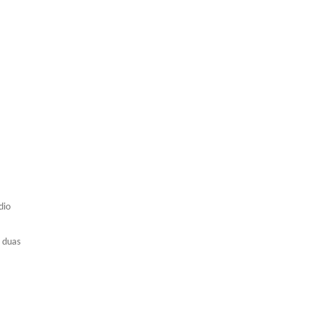
dio
s duas