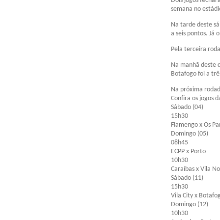
Dois jogos fechar
semana no estádio
Na tarde deste sá
a seis pontos. Já 
Pela terceira rod
Na manhã deste do
Botafogo foi a tr
Na próxima rodada
Confira os jogos d
Sábado (04)
15h30
Flamengo x Os Pa
Domingo (05)
08h45
ECPP x Porto
10h30
Caraíbas x Vila N
Sábado (11)
15h30
Vila City x Botafo
Domingo (12)
10h30