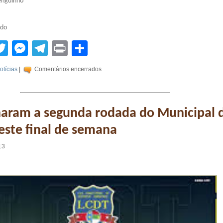
enguinho
rdo
tsApp
acebook
Twitter
Messenger
Telegram
Print
Compartilhar
otícias
|
Comentários encerrados
haram a segunda rodada do Municipal 
neste final de semana
13