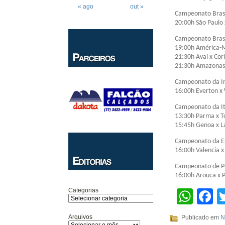
« ago
out »
Campeonato Brasi
20:00h São Paulo 
Campeonato Brasi
19:00h América-
21:30h Avaí x Cori
21:30h Amazonas
Campeonato da In
16:00h Everton x
Campeonato da Itá
13:30h Parma x T
15:45h Genoa x L
Campeonato da Es
16:00h Valencia x
Campeonato de Po
16:00h Arouca x 
Categorias
Wha
F
Arquivos
Publicado em
N