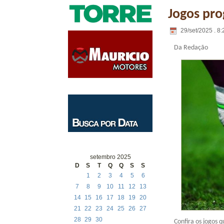
Jogos pro
29/set/2025 . 8:
Da Redação
setembro 2025
D
S
T
Q
Q
S
S
1
2
3
4
5
6
7
8
9
10
11
12
13
14
15
16
17
18
19
20
21
22
23
24
25
26
27
28
29
30
Confira os jogos 