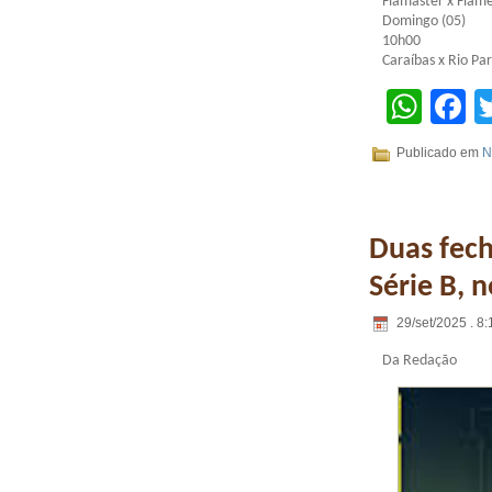
Flamaster x Flam
Domingo (05)
10h00
Caraíbas x Rio Pa
Wha
F
Publicado em
N
Duas fec
Série B, 
29/set/2025 . 8:
Da Redação