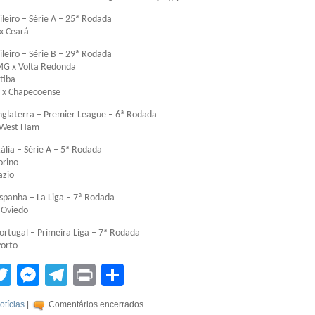
leiro – Série A – 25ª Rodada
x Ceará
leiro – Série B – 29ª Rodada
MG x Volta Redonda
tiba
 x Chapecoense
glaterra – Premier League – 6ª Rodada
 West Ham
lia – Série A – 5ª Rodada
orino
azio
panha – La Liga – 7ª Rodada
 Oviedo
rtugal – Primeira Liga – 7ª Rodada
Porto
tsApp
acebook
Twitter
Messenger
Telegram
Print
Compartilhar
otícias
|
Comentários encerrados