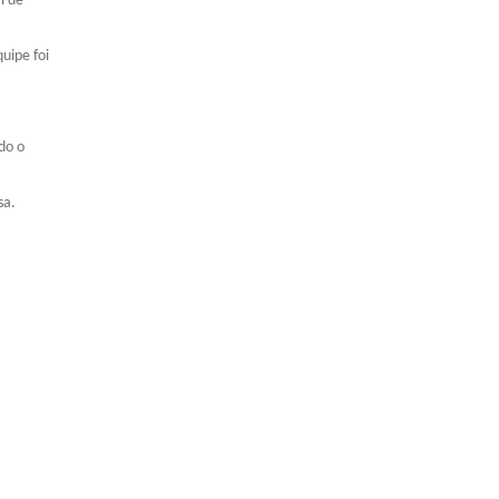
l de
uipe foi
do o
sa.