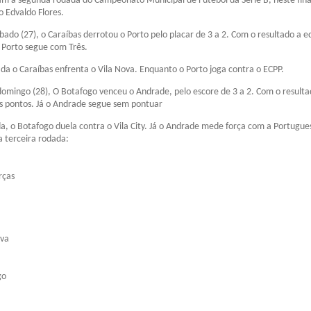
am a segunda rodada do Campeonato Municipal de Futebol da Série B, neste fina
 Edvaldo Flores.
bado (27), o Caraíbas derrotou o Porto pelo placar de 3 a 2. Com o resultado a eq
o Porto segue com Três.
ada o Caraíbas enfrenta o Vila Nova. Enquanto o Porto joga contra o ECPP.
mingo (28), O Botafogo venceu o Andrade, pelo escore de 3 a 2. Com o resulta
ês pontos. Já o Andrade segue sem pontuar
, o Botafogo duela contra o Vila City. Já o Andrade mede força com a Portugue
a terceira rodada:
rças
ova
go