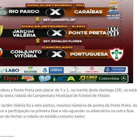
goleou a Ponte Preta pelo placar de 5 a 1, na manhã deste domingo (28), no está
ela sexta rodada do Campeonato Municipal de Futebol de Máster.
 Jardim Valeria foi a sete pontos, mesmos números de pontos da Ponte Preta. A
m a participação na primeira fase e vão aguardar os adversários na outra fase.
que vão fechar a rodada no estádio Lomanto Junior;