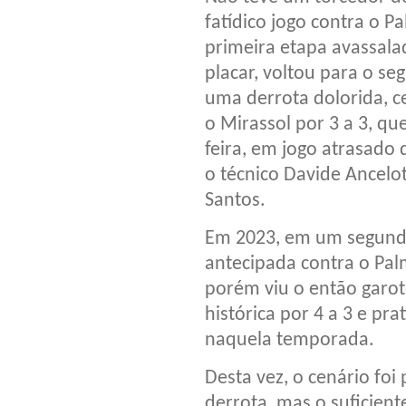
fatídico jogo contra o 
primeira etapa avassalad
placar, voltou para o s
uma derrota dolorida, c
o Mirassol por 3 a 3, qu
feira, em jogo atrasado 
o técnico Davide Ancelot
Santos.
Em 2023, em um segundo 
antecipada contra o Pal
porém viu o então garo
histórica por 4 a 3 e pra
naquela temporada.
Desta vez, o cenário fo
derrota, mas o suficient