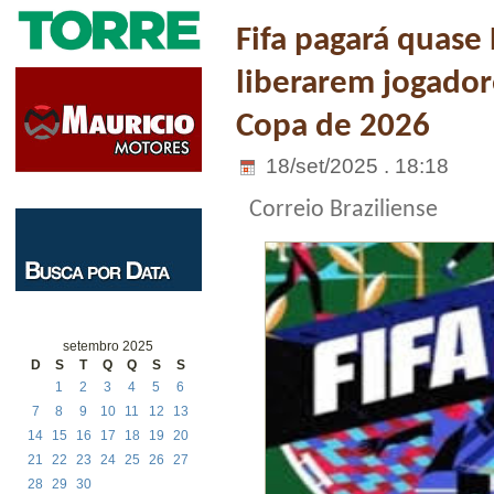
Fifa pagará quase 
liberarem jogadore
Copa de 2026
18/set/2025 . 18:18
Correio Braziliense
setembro 2025
D
S
T
Q
Q
S
S
1
2
3
4
5
6
7
8
9
10
11
12
13
14
15
16
17
18
19
20
21
22
23
24
25
26
27
28
29
30