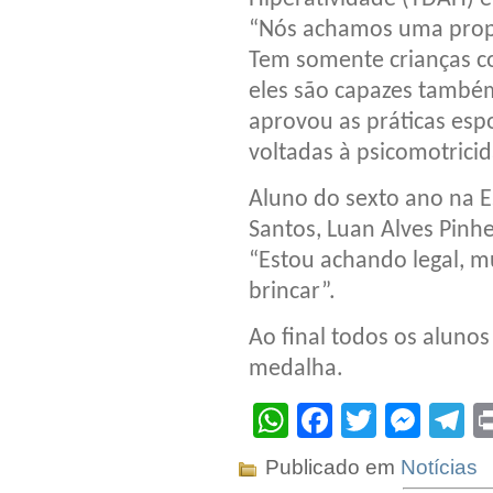
“Nós achamos uma propo
Tem somente crianças c
eles são capazes também
aprovou as práticas espo
voltadas à psicomotricid
Aluno do sexto ano na E
Santos, Luan Alves Pinhe
“Estou achando legal, m
brincar”.
Ao final todos os alun
medalha.
WhatsApp
Facebook
Twitter
Mes
T
Publicado em
Notícias