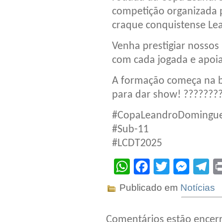
competição organizada
craque conquistense Le
Venha prestigiar nossos
com cada jogada e apoia
A formação começa na b
para dar show! ???????
#CopaLeandroDomingu
#Sub-11
#LCDT2025
WhatsApp
Facebook
Twitter
Mes
T
Publicado em
Notícias
Comentários estão encer