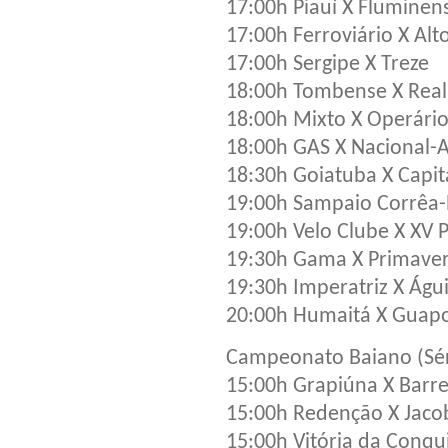
17:00h Piauí X Fluminen
17:00h Ferroviário X Alt
17:00h Sergipe X Treze
18:00h Tombense X Real
18:00h Mixto X Operári
18:00h GAS X Nacional
18:30h Goiatuba X Capit
19:00h Sampaio Corrêa-
19:00h Velo Clube X XV P
19:30h Gama X Primave
19:30h Imperatriz X Águ
20:00h Humaitá X Guap
Campeonato Baiano (Sér
15:00h Grapiúna X Barre
15:00h Redenção X Jaco
15:00h Vitória da Conqu