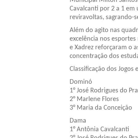
Municipal Milton Santos
Cavalcanti por 2 a 1 em
reviravoltas, sagrando
Além do agito nas quad
excelência nos esportes
e Xadrez reforçaram o as
concentração dos estuda
Classificação dos Jogos
Dominó
1° José Rodrigues do Pr
2° Marlene Flores
3° Maria da Conceição
Dama
1° Antônia Cavalcanti