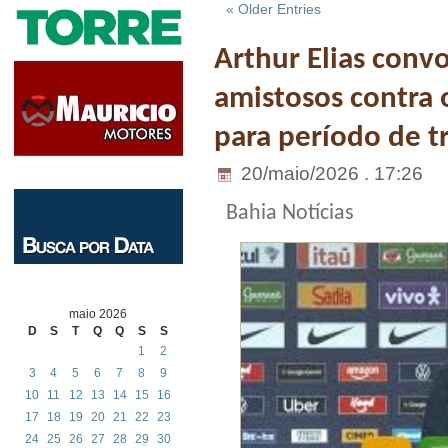
« Older Entries
Arthur Elias conv
amistosos contra 
para período de t
20/maio/2026 . 17:26
Bahia Notícias
maio 2026
D
S
T
Q
Q
S
S
1
2
3
4
5
6
7
8
9
10
11
12
13
14
15
16
17
18
19
20
21
22
23
24
25
26
27
28
29
30