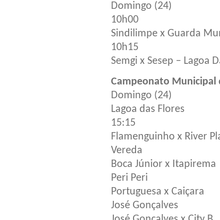
Domingo (24)
10h00
Sindilimpe x Guarda Mun
10h15
Semgi x Sesep – Lagoa D
Campeonato Municipal d
Domingo (24)
Lagoa das Flores
15:15
Flamenguinho x River Pl
Vereda
Boca Júnior x Itapirema
Peri Peri
Portuguesa x Caiçara
José Gonçalves
José Gonçalves x City B