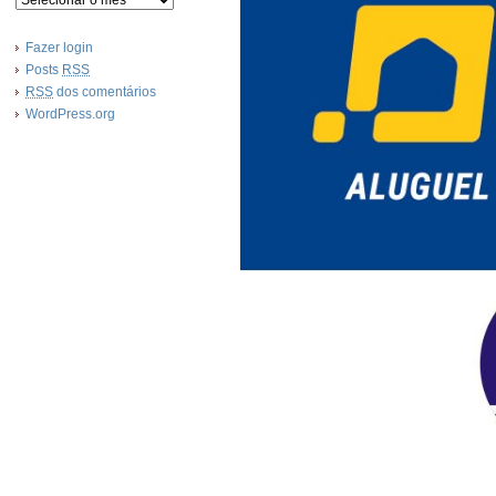
Fazer login
Posts
RSS
RSS
dos comentários
WordPress.org