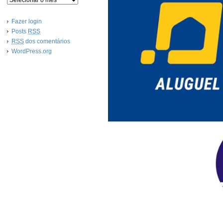
Fazer login
Posts
RSS
RSS
dos comentários
WordPress.org