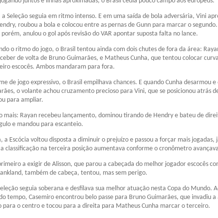
jogando juntos e linhas aproximadas, o Brasil cedia pouco campo aos europeus.
, a Seleção seguia em ritmo intenso. E em uma saída de bola adversária, Vini ap
endry, roubou a bola e colocou entre as pernas de Gunn para marcar o segundo.
 porém, anulou o gol após revisão do VAR apontar suposta falta no lance.
do o ritmo do jogo, o Brasil tentou ainda com dois chutes de fora da área: Raya
eceber de volta de Bruno Guimarães, e Matheus Cunha, que tentou colocar curv
leiro escocês. Ambos mandaram para fora.
e de jogo expressivo, o Brasil empilhava chances. E quando Cunha desarmou e
ães, o volante achou cruzamento precioso para Vini, que se posicionou atrás d
ou para ampliar.
do mais: Rayan recebeu lançamento, dominou tirando de Hendry e bateu de dire
gulo e mandou para escanteio.
a Escócia voltou disposta a diminuir o prejuízo e passou a forçar mais jogadas, 
 a classificação na terceira posição aumentava conforme o cronômetro avançav
rimeiro a exigir de Alisson, que parou a cabeçada do melhor jogador escocês 
hankland, também de cabeça, tentou, mas sem perigo.
Seleção seguia soberana e desfilava sua melhor atuação nesta Copa do Mundo. A
do tempo, Casemiro encontrou belo passe para Bruno Guimarães, que invadiu a 
para o centro e tocou para a direita para Matheus Cunha marcar o terceiro.