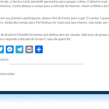
ntrole, o técnico Carlo Ancelotti aproveitou para poupar o time. E deixá-lo mais
 minutos, Cunha deixou o campo para a entrada de Neymar, maior artilheiro da h
 em sua primeira participação, deixou Vini de frente para o gol. O camisa 7 quas
iro. Ainda deu tempo para McTominay ter mais uma boa chance, mas isolar por 
 do Brasil no Mundial terminou com defesa sem ser vazada, liderança do grupo 
a o segundo colocado do Grupo F, seja ele quem for.
tsApp
acebook
Twitter
Messenger
Telegram
Print
Compartilhar
otícias
encerrados.