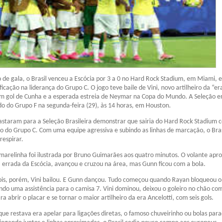
de gala, o Brasil venceu a Escócia por 3 a 0 no Hard Rock Stadium, em Miami, e
ficação na liderança do Grupo C. O jogo teve baile de Vini, novo artilheiro da “er
um gol de Cunha e a esperada estreia de Neymar na Copa do Mundo. A Seleção e
o do Grupo F na segunda-feira (29), às 14 horas, em Houston.
staram para a Seleção Brasileira demonstrar que sairia do Hard Rock Stadium 
o do Grupo C. Com uma equipe agressiva e subindo as linhas de marcação, o Bras
respirar.
marelinha foi ilustrada por Bruno Guimarães aos quatro minutos. O volante apr
 errada da Escócia, avançou e cruzou na área, mas Gunn ficou com a bola.
ois, porém, Vini bailou. E Gunn dançou. Tudo começou quando Rayan bloqueou o
do uma assistência para o camisa 7. Vini dominou, deixou o goleiro no chão c
ra abrir o placar e se tornar o maior artilheiro da era Ancelotti, com seis gols.
que restava era apelar para ligações diretas, o famoso chuveirinho ou bolas para