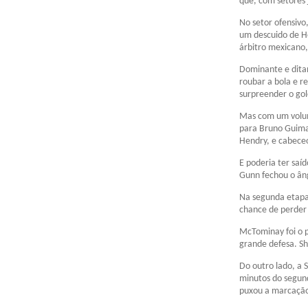
que, com setores 
No setor ofensivo
um descuido de H
árbitro mexicano,
Dominante e ditan
roubar a bola e r
surpreender o go
Mas com um volum
para Bruno Guimar
Hendry, e cabece
E poderia ter saí
Gunn fechou o ân
Na segunda etapa, 
chance de perder
McTominay foi o p
grande defesa. S
Do outro lado, a 
minutos do segun
puxou a marcação 