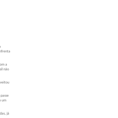
a
nfrenta
com a
il não
oveitou
 passe
om um
das, já