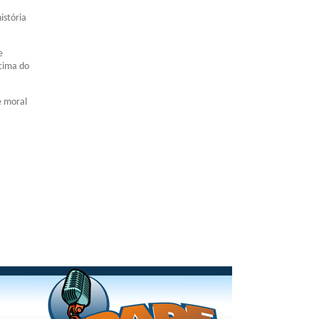
istória
e
cima do
e moral