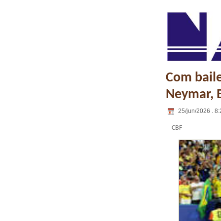
Com baile
Neymar, B
25/jun/2026 . 8:
CBF