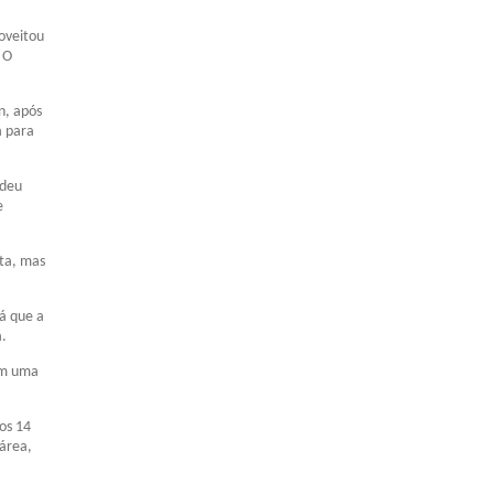
roveitou
 O
n, após
a para
 deu
e
ita, mas
já que a
a.
com uma
os 14
área,