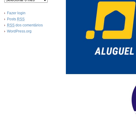
Fazer login
Posts
RSS
RSS
dos comentários
WordPress.org