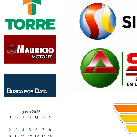
agosto 2026
D
S
T
Q
Q
S
S
1
2
3
4
5
6
7
8
9
10
11
12
13
14
15