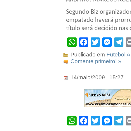
Segundo Biz organizador
empatado haverá prorr
título será decidido nas
WhatsApp
Facebook
Twitter
Mes
T
Publicado em
Futebol 
Comente primeiro! »
14/maio/2009 . 15:27
WhatsApp
Facebook
Twitter
Mes
T