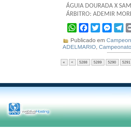
ÁGUIA DOURADA X SA
ÁRBITRO: ADEMIR MOR
WhatsApp
Facebook
Twitter
Mes
T
Publicado em
Campeona
ADELMARIO
,
Campeonat
«
<
5288
5289
5290
5291