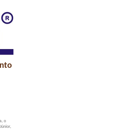
anto
a, o
Júnior,