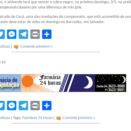
o, o alviverde terá que vencer o rubro-negro, no próximo domingo, 3/5, na prel
Campeonato Baiano por uma diferença de três gols.
falcado de Cacá, uma das revelações do campeonato, que está acometido de um
cante deve estar de volta no domingo no Barradão, em Salvador.
tsApp
acebook
Twitter
Messenger
Telegram
Print
Compartilhar
otícias
|
Comente primeiro! »
0:19
tsApp
acebook
Twitter
Messenger
Telegram
Print
Compartilhar
otícias
| Tags:
Farmácia 24 Horas
|
Comente primeiro! »