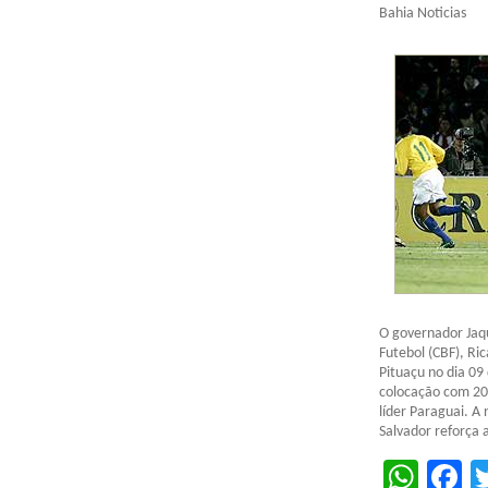
Bahia Noticias
O governador Jaq
Futebol (CBF), Ric
Pituaçu no dia 09
colocação com 20
líder Paraguai. A
Salvador reforça 
Wha
F