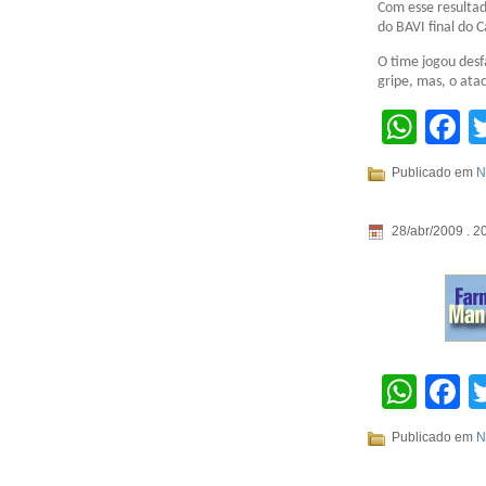
Com esse resultad
do BAVI final do 
O time jogou des
gripe, mas, o ata
Wha
F
Publicado em
N
28/abr/2009 . 2
Wha
F
Publicado em
N