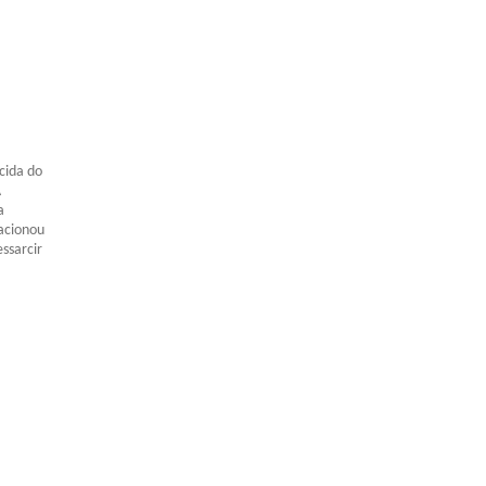
cida do
A
a
 acionou
ssarcir