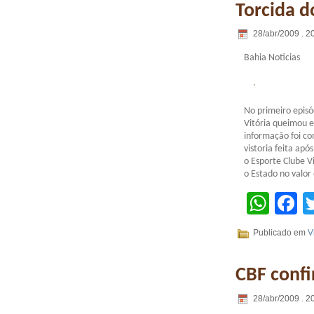
Torcida d
28/abr/2009 . 2
Bahia Noticias
No primeiro episó
Vitória queimou e
informação foi c
vistoria feita ap
o Esporte Clube V
o Estado no valor
Wha
F
Publicado em
V
CBF confi
28/abr/2009 . 2