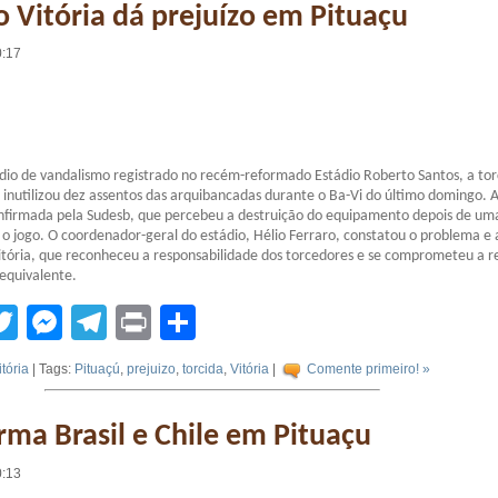
o Vitória dá prejuízo em Pituaçu
0:17
dio de vandalismo registrado no recém-reformado Estádio Roberto Santos, a tor
 inutilizou dez assentos das arquibancadas durante o Ba-Vi do último domingo. 
onfirmada pela Sudesb, que percebeu a destruição do equipamento depois de um
ós o jogo. O coordenador-geral do estádio, Hélio Ferraro, constatou o problema e
itória, que reconheceu a responsabilidade dos torcedores e se comprometeu a re
 equivalente.
tsApp
acebook
Twitter
Messenger
Telegram
Print
Compartilhar
itória
| Tags:
Pituaçú
,
prejuizo
,
torcida
,
Vitória
|
Comente primeiro! »
rma Brasil e Chile em Pituaçu
0:13