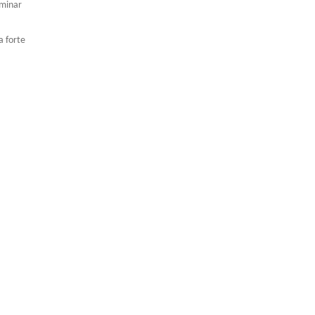
iminar
a forte