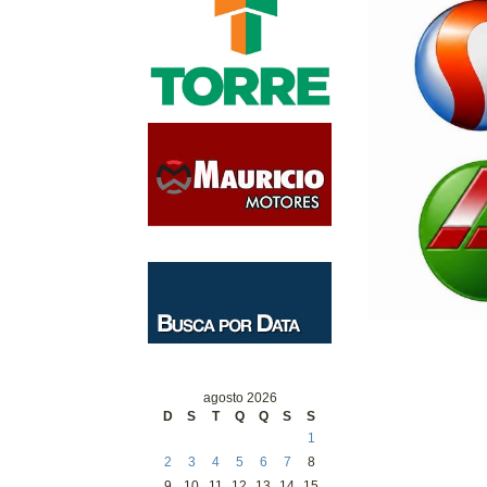
agosto 2026
D
S
T
Q
Q
S
S
1
2
3
4
5
6
7
8
9
10
11
12
13
14
15