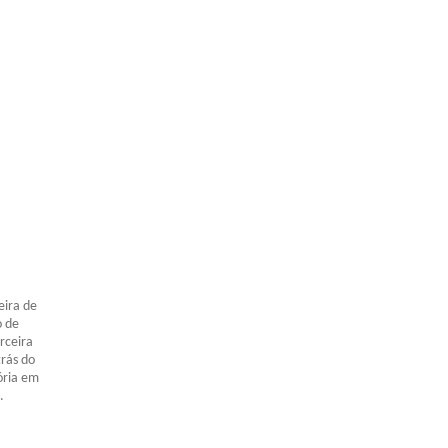
eira de
o de
rceira
rás do
ória em
.