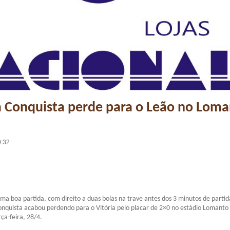
a Conquista perde para o Leão no Lom
0:32
 boa partida, com direito a duas bolas na trave antes dos 3 minutos de partid
onquista acabou perdendo para o Vitória pelo placar de 2×0 no estádio Lomanto 
ça-feira, 28/4.