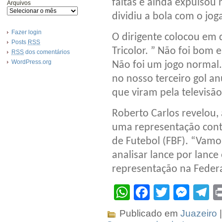
faltas e ainda expulsou
Arquivos
dividiu a bola com o jog
Fazer login
O dirigente colocou em 
Posts
RSS
Tricolor. ” Não foi bom
RSS
dos comentários
WordPress.org
Não foi um jogo normal.
no nosso terceiro gol a
que viram pela televisã
Roberto Carlos revelou, 
uma representação con
de Futebol (FBF). “Vamos
analisar lance por lance 
representação na Federa
WhatsApp
Facebook
Twitter
Mes
T
Publicado em
Juazeiro
|