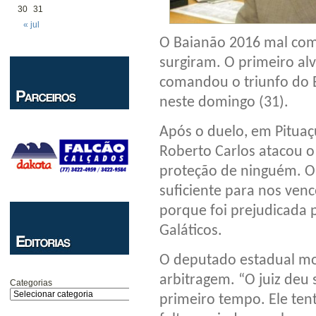
30
31
« jul
O Baianão 2016 mal com
surgiram. O primeiro al
comandou o triunfo do B
neste domingo (31).
Após o duelo, em Pituaç
Roberto Carlos atacou o 
proteção de ninguém. O
suficiente para nos venc
porque foi prejudicada p
Galáticos.
O deputado estadual mo
arbitragem. “O juiz deu 
Categorias
primeiro tempo. Ele tent