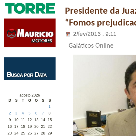
Presidente da Jua
“Fomos prejudica
2/fev/2016 . 9:11
Galáticos Online
agosto 2026
D
S
T
Q
Q
S
S
1
2
3
4
5
6
7
8
9
10
11
12
13
14
15
16
17
18
19
20
21
22
23
24
25
26
27
28
29