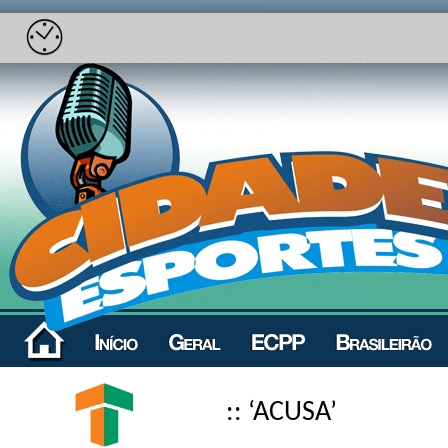
:: ‘ACUSA’