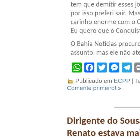
tem que demitir esses j
por isso preferi sair. M
carinho enorme com o Co
Eu quero que o Conquist
O Bahia Notícias procu
assunto, mas ele não at
WhatsApp
Facebook
Twitter
Mes
T
Publicado em
ECPP
| T
Comente primeiro! »
Dirigente do Sousa
Renato estava ma