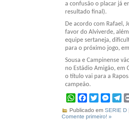
a confusão o placar já e
resultado final).
De acordo com Rafael, J
favor do Alviverde, além
equipe sertaneja, dificu
para o próximo jogo, e
Sousa e Campinense vão
no Estádio Amigão, em
o título vai para a Rapo
campeão.
WhatsApp
Facebook
Twitter
Mes
T
Publicado em
SERIE D
Comente primeiro! »