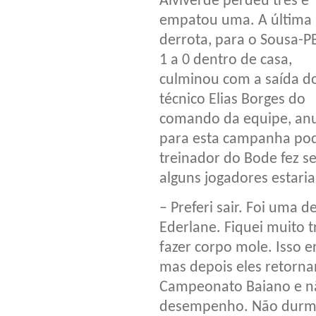
Alviverde perdeu três e
empatou uma. A última
derrota, para o Sousa-P
1 a 0 dentro de casa,
culminou com a saída d
técnico Elias Borges do
comando da equipe, anu
para esta campanha pod
treinador do Bode fez se
alguns jogadores estari
– Preferi sair. Foi uma 
Ederlane. Fiquei muito t
fazer corpo mole. Isso e
mas depois eles retor
Campeonato Baiano e nã
desempenho. Não durmo 