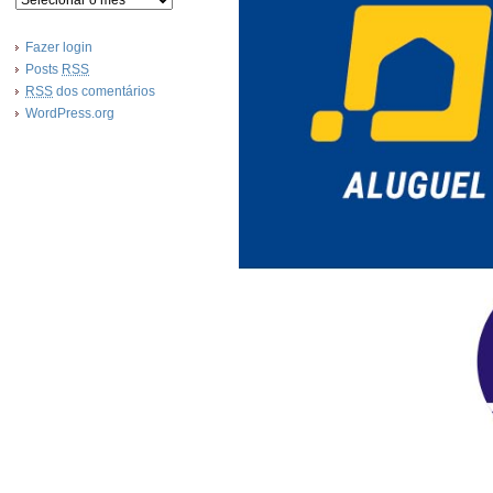
Fazer login
Posts
RSS
RSS
dos comentários
WordPress.org