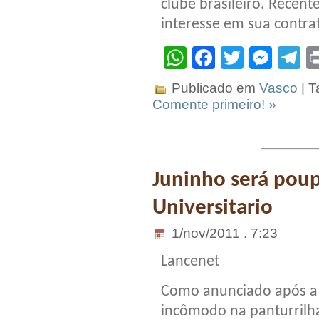
clube brasileiro. Recen
interesse em sua contra
WhatsApp
Facebook
Twitter
Mes
T
Publicado em
Vasco
| T
Comente primeiro! »
Juninho será pou
Universitario
1/nov/2011 . 7:23
Lancenet
Como anunciado após a 
incômodo na panturrilha