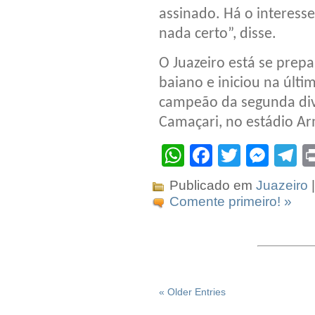
assinado. Há o interess
nada certo”, disse.
O Juazeiro está se pre
baiano e iniciou na últ
campeão da segunda divi
Camaçari, no estádio Ar
WhatsApp
Facebook
Twitter
Mes
T
Publicado em
Juazeiro
|
Comente primeiro! »
« Older Entries