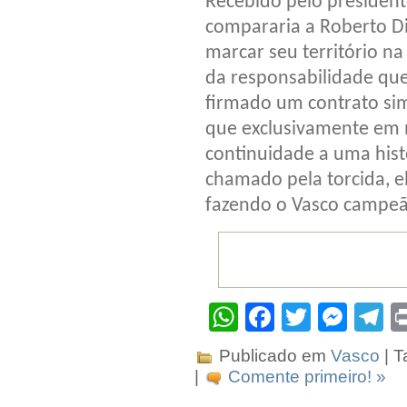
Recebido pelo president
compararia a Roberto Di
marcar seu território n
da responsabilidade qu
firmado um contrato si
que exclusivamente em m
continuidade a uma hist
chamado pela torcida, el
fazendo o Vasco campeã
WhatsApp
Facebook
Twitter
Mes
T
Publicado em
Vasco
| T
|
Comente primeiro! »