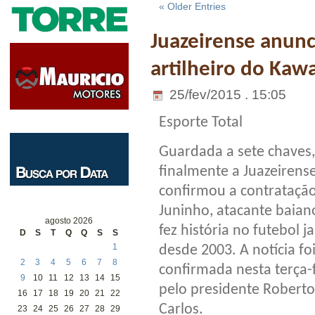
« Older Entries
Juazeirense anunc
artilheiro do Kaw
25/fev/2015 . 15:05
Esporte Total
Guardada a sete chaves,
finalmente a Juazeirens
confirmou a contrataçã
Juninho, atacante baian
agosto 2026
fez história no futebol 
D
S
T
Q
Q
S
S
1
desde 2003. A notícia fo
2
3
4
5
6
7
8
confirmada nesta terça-f
9
10
11
12
13
14
15
pelo presidente Roberto
16
17
18
19
20
21
22
Carlos.
23
24
25
26
27
28
29