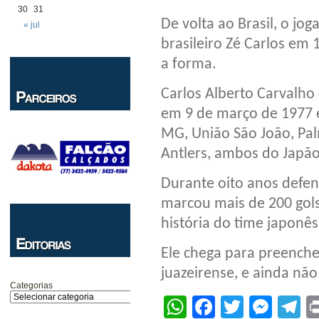
30
31
De volta ao Brasil, o j
« jul
brasileiro Zé Carlos em
a forma.
Carlos Alberto Carvalho
em 9 de março de 1977 e
MG, União São João, Pal
Antlers, ambos do Japão
Durante oito anos defen
marcou mais de 200 gols 
história do time japonês
Ele chega para preenche
juazeirense, e ainda nã
Categorias
WhatsApp
Facebook
Twitter
Mes
T