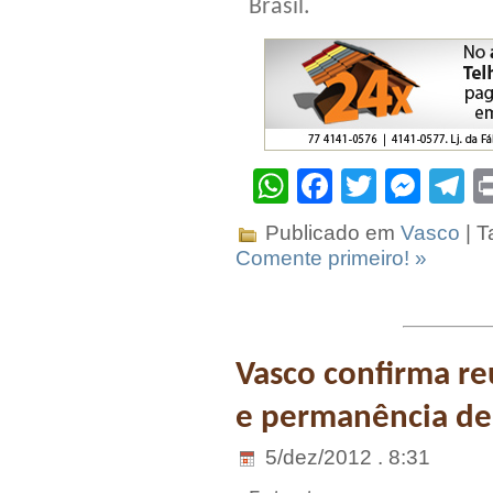
Brasil.
WhatsApp
Facebook
Twitter
Mes
T
Publicado em
Vasco
| T
Comente primeiro! »
Vasco confirma re
e permanência de
5/dez/2012 . 8:31