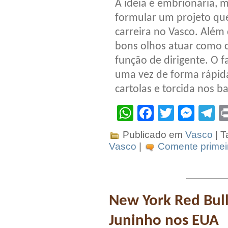
A ideia é embrionária, 
formular um projeto que
carreira no Vasco. Além
bons olhos atuar como c
função de dirigente. O 
uma vez de forma rápid
cartolas e torcida nos b
WhatsApp
Facebook
Twitter
Mes
T
Publicado em
Vasco
| T
Vasco
|
Comente primeir
New York Red Bull
Juninho nos EUA