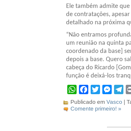
Ele também admite que 
de contratações, apesar
detalhado na próxima q
“Não entramos profunda
um reunião na quinta pa
coordenado da base] será
depois a base. Quero sa
cabeça do Ricardo [Gome
função é deixá-los tranqu
WhatsApp
Facebook
Twitter
Mes
T
Publicado em
Vasco
| T
Comente primeiro! »