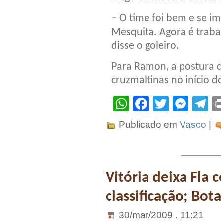
– O time foi bem e se i
Mesquita. Agora é trabal
disse o goleiro.
Para Ramon, a postura d
cruzmaltinas no início d
WhatsApp
Facebook
Twitter
Mes
T
Publicado em
Vasco
|
Vitória deixa Fla
classificação; Bo
30/mar/2009 . 11:21