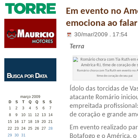
Em evento no Amé
emociona ao falar
30/mar/2009 . 17:54
Terra
Romário chora com Tia Ruth em evento no A
time de coração de seu pai
Ídolo das torcidas de Va
atacante Romário inicio
março 2009
D
S
T
Q
Q
S
S
empreitada profissional
1
2
3
4
5
6
7
de coração e grande amor
8
9
10
11
12
13
14
15
16
17
18
19
20
21
Em evento realizado par
22
23
24
25
26
27
28
Botafogo e o América, o 
29
30
31