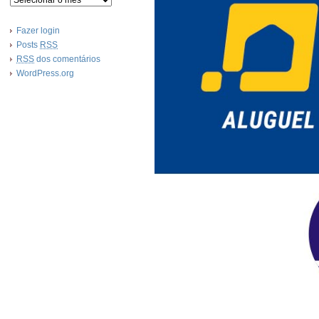
Fazer login
Posts
RSS
RSS
dos comentários
WordPress.org