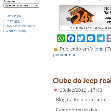
Arquivos
Fazer login
Posts
RSS
RSS
dos comentários
WordPress.org
WhatsApp
Facebook
Twitter
Mes
T
Publicado em
Vitória
| T
primeiro! »
Clube do Jeep rea
10/dez/2012 . 17:43
Blog da Resenha Geral
Fazendo parte das