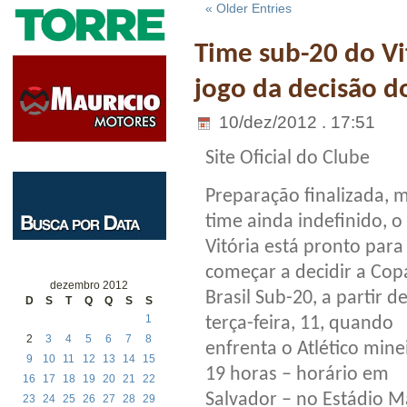
« Older Entries
Time sub-20 do Vi
jogo da decisão do
10/dez/2012 . 17:51
Site Oficial do Clube
Preparação finalizada, 
time ainda indefinido, o
Vitória está pronto para
começar a decidir a Cop
dezembro 2012
Brasil Sub-20, a partir d
D
S
T
Q
Q
S
S
1
terça-feira, 11, quando
2
3
4
5
6
7
8
enfrenta o Atlético minei
9
10
11
12
13
14
15
19 horas – horário em
16
17
18
19
20
21
22
Salvador – no Estádio 
23
24
25
26
27
28
29