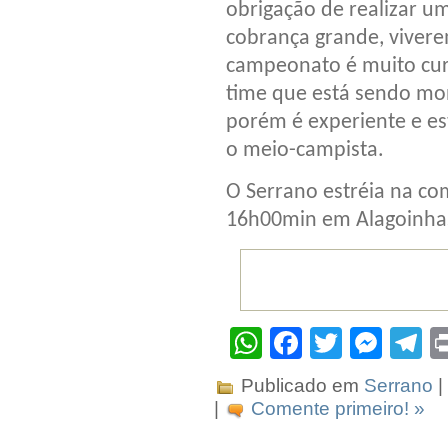
obrigação de realizar 
cobrança grande, vivere
campeonato é muito curt
time que está sendo mon
porém é experiente e es
o meio-campista.
O Serrano estréia na co
16h00min em Alagoinhas,
WhatsApp
Facebook
Twitter
Mes
T
Publicado em
Serrano
|
|
Comente primeiro! »