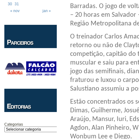
30
31
Barradas. O jogo de volt
« nov
jan »
– 20 horas em Salvador 
Região Metropolitana de
O treinador Carlos Amad
retorno ou não de Clayto
competição, capitão do 
muscular e saiu para en
jogo das semifinais, di
fraturou e luxou o car
Salustiano assumiu a po
Estão concentrados os s
Dimas, Guilherme, Josué
Araújo, Mansur, Iuri, Ed
Categorias
Agdon, Alan Pinheiro, Wi
Wonbum Lee e Diego.