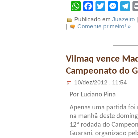
WhatsApp
Facebook
Twitter
Mes
T
Publicado em
Juazeiro
|
|
Comente primeiro! »
Vilmaq vence Made
Campeonato do G
10/dez/2012 . 11:54
Por Luciano Pina
Apenas uma partida foi 
na manhã deste doming
12ª rodada do Campeon
Guarani, organizado pel