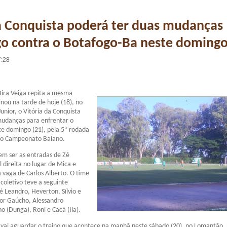
a Conquista poderá ter duas mudanças
go contra o Botafogo-Ba neste doming
7:28
Bira Veiga repita a mesma
nou na tarde de hoje (18), no
unior, o Vitória da Conquista
mudanças para enfrentar o
e domingo (21), pela 5ª rodada
do Campeonato Baiano.
m ser as entradas de Zé
 direita no lugar de Mica e
 vaga de Carlos Alberto. O time
 coletivo teve a seguinte
é Leandro, Heverton, Sílvio e
ior Gaúcho, Alessandro
o (Dunga), Roni e Cacá (Ila).
 vai aguardar o treino que acontece na manhã neste sábado (20), no Lomantão,