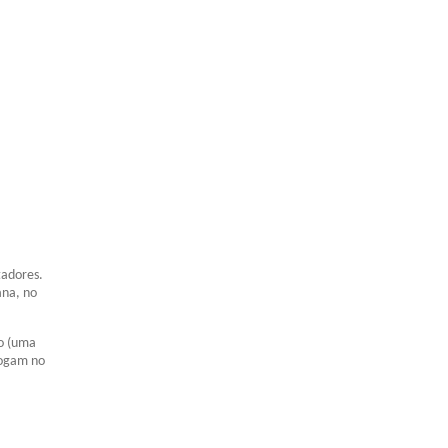
tadores.
ana, no
io (uma
jogam no