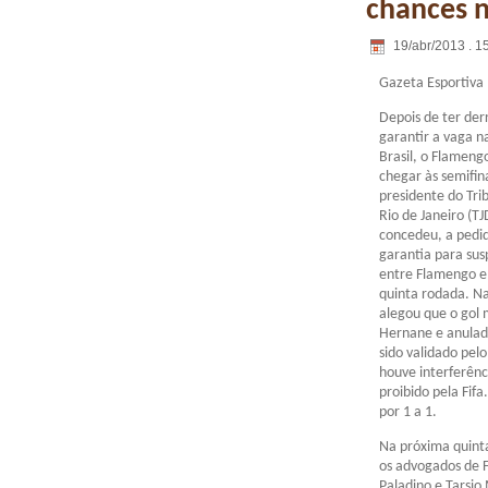
chances n
19/abr/2013 . 1
Gazeta Esportiva
Depois de ter der
garantir a vaga n
Brasil, o Flameng
chegar às semifina
presidente do Tri
Rio de Janeiro (TJ
concedeu, a pedi
garantia para sus
entre Flamengo e 
quinta rodada. N
alegou que o gol
Hernane e anulado
sido validado pel
houve interferênc
proibido pela Fif
por 1 a 1.
Na próxima quinta
os advogados de F
Paladino e Tarsio