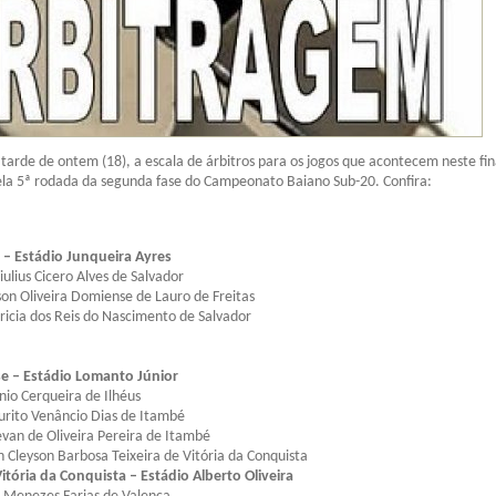
 tarde de ontem (18), a escala de árbitros para os jogos que acontecem neste fin
ela 5ª rodada da segunda fase do Campeonato Baiano Sub-20. Confira:
 – Estádio Junqueira Ayres
iulius Cicero Alves de Salvador
lson Oliveira Domiense de Lauro de Freitas
tricia dos Reis do Nascimento de Salvador
se – Estádio Lomanto Júnior
nio Cerqueira de Ilhéus
aurito Venâncio Dias de Itambé
evan de Oliveira Pereira de Itambé
on Cleyson Barbosa Teixeira de Vitória da Conquista
Vitória da Conquista – Estádio Alberto Oliveira