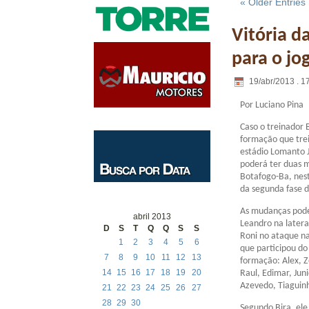
« Older Entries
Vitória d
para o jo
19/abr/2013 . 1
Por Luciano Pina
Caso o treinador 
formação que trei
estádio Lomanto J
poderá ter duas 
Botafogo-Ba, nest
da segunda fase 
As mudanças pode
abril 2013
Leandro na lateral
D
S
T
Q
Q
S
S
Roni no ataque na
1
2
3
4
5
6
que participou do
7
8
9
10
11
12
13
formação: Alex, Z
14
15
16
17
18
19
20
Raul, Edimar, Jun
Azevedo, Tiaguinh
21
22
23
24
25
26
27
28
29
30
Segundo Bira, ele