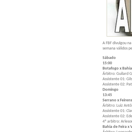
A FBF divulgou na
semana válidos p
Sábado
15:00
Botafogo x Bahia
Árbitro: Guilard G
Assistente 01: Gi
Assistente 02: Pa
Domingo
13:45
Serrano x Feiren
Árbitro: Luiz Antô
Assistente 01: Cl
Assistente 02: Ed
4º arbitro: Arles
Bahia de Feira x 