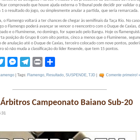
 ficar comprovado que houve ajuda externa o Tribunal pode decidir por validar o 
1 o resultado do jogo, ou simplesmente anular a partida, que seria remarcada.
a, o Flamengo voltará a ter chances de chegar às semifinais da Taça Rio. No caso
go o Flamengo poderá avançar se vencer o reencontro com o Duque de Caxias, 
ado e o Fluminense, no domingo, for superado pelo Bangu. Hoje os flamenguist
ta posição do Grupo B com oito pontos, cinco a menos que o Fluminense, segun
 de anulação até o Duque de Caxias, terceiro colocado com nove pontos, poderi
adro só não muda a classificação do líder Resende, que tem 15 pontos.
tsApp
acebook
Twitter
Messenger
Telegram
Print
Compartilhar
lamengo
| Tags:
Flamengo
,
Resultado
,
SUSPENDE
,
TJD
|
Comente primeiro! 
e Árbitros Campeonato Baiano Sub-20
5:31