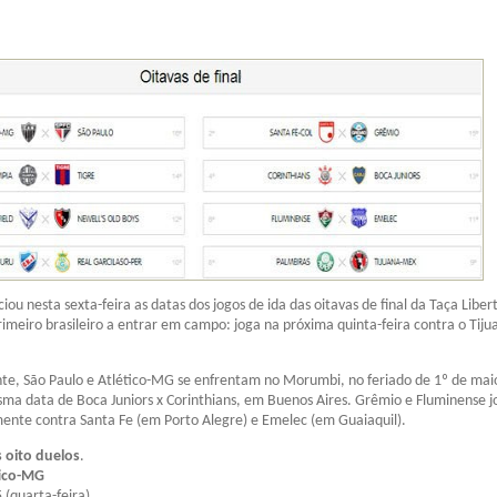
ou nesta sexta-feira as datas dos jogos de ida das oitavas de final da Taça Liber
rimeiro brasileiro a entrar em campo: joga na próxima quinta-feira contra o Tiju
te, São Paulo e Atlético-MG se enfrentam no Morumbi, no feriado de 1º de ma
sma data de Boca Juniors x Corinthians, em Buenos Aires. Grêmio e Fluminense 
mente contra Santa Fe (em Porto Alegre) e Emelec (em Guaiaquil).
s oito duelos
.
tico-MG
 (quarta-feira)