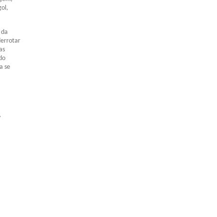
gol,
 da
derrotar
as
do
a se
»