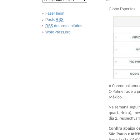
Globo Esportes
Fazer login
Posts
RSS
RSS
dos comentários
WordPress.org
A Conmebol anunci
O Palmeiras é o p
México.
Na semana seguin
quarta-feira), me
dia 2, respectiva
Confira abaixo o
São Paulo x Atlé
Jogo de ida: 01/05