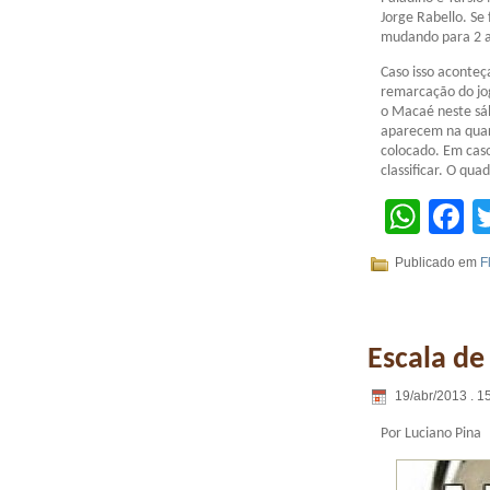
Jorge Rabello. Se
mudando para 2 a 
Caso isso aconteç
remarcação do jo
o Macaé neste sáb
aparecem na quar
colocado. Em caso
classificar. O qu
Wha
F
Publicado em
F
Escala d
19/abr/2013 . 1
Por Luciano Pina