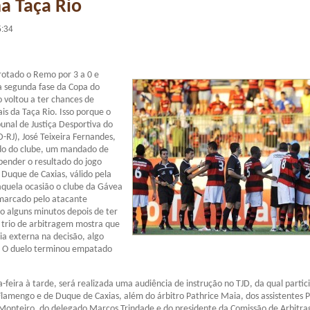
a Taça Rio
5:34
rotado o Remo por 3 a 0 e
a segunda fase da Copa do
o voltou a ter chances de
is da Taça Rio. Isso porque o
bunal de Justiça Desportiva do
D-RJ), José Teixeira Fernandes,
do do clube, um mandado de
pender o resultado do jogo
Duque de Caxias, válido pela
aquela ocasião o clube da Gávea
 marcado pelo atacante
 alguns minutos depois de ter
o trio de arbitragem mostra que
ia externa na decisão, algo
a. O duelo terminou empatado
-feira à tarde, será realizada uma audiência de instrução no TJD, da qual partic
lamengo e de Duque de Caxias, além do árbitro Pathrice Maia, dos assistentes 
 Monteiro, do delegado Marcos Trindade e do presidente da Comissão de Arbitr