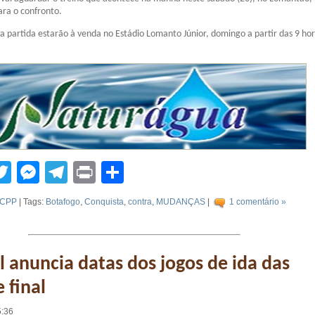
ara o confronto.
 a partida estarão à venda no Estádio Lomanto Júnior, domingo a partir das 9 ho
tsApp
acebook
Twitter
Messenger
Telegram
Print
Compartilhar
CPP
| Tags:
Botafogo
,
Conquista
,
contra
,
MUDANÇAS
|
1 comentário »
anuncia datas dos jogos de ida das
 final
5:36