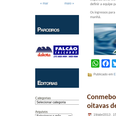
« mar
maio »
definir a equipe p
Os ingressos para
manhã.
Wha
F
Publicado em
E
Conmebol 
Categorias
oitavas de
Arquivos
19/abr/2013 . 1