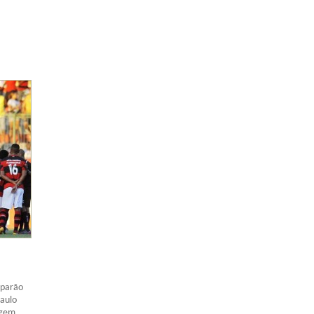
iparão
Paulo
agem,