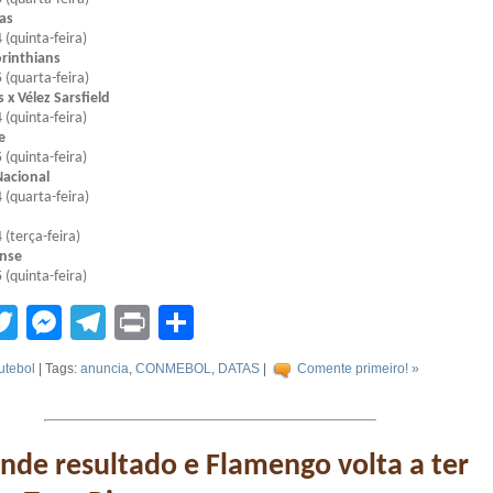
ras
 (quinta-feira)
orinthians
 (quarta-feira)
 x Vélez Sarsfield
 (quinta-feira)
e
 (quinta-feira)
Nacional
 (quarta-feira)
 (terça-feira)
ense
 (quinta-feira)
tsApp
acebook
Twitter
Messenger
Telegram
Print
Compartilhar
utebol
| Tags:
anuncia
,
CONMEBOL
,
DATAS
|
Comente primeiro! »
nde resultado e Flamengo volta a ter