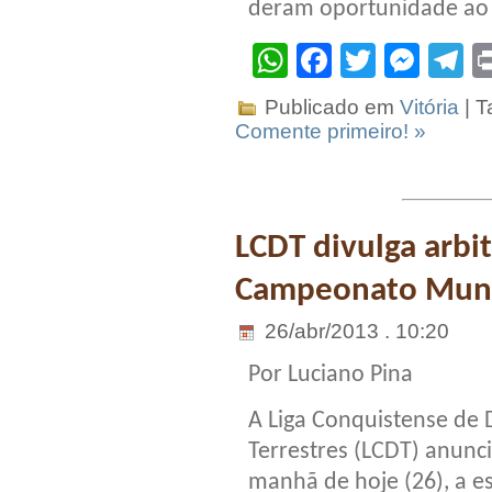
deram oportunidade ao 
WhatsApp
Facebook
Twitter
Mes
T
Publicado em
Vitória
| T
Comente primeiro! »
LCDT divulga arbi
Campeonato Munic
26/abr/2013 . 10:20
Por Luciano Pina
A Liga Conquistense de
Terrestres (LCDT) anunc
manhã de hoje (26), a e