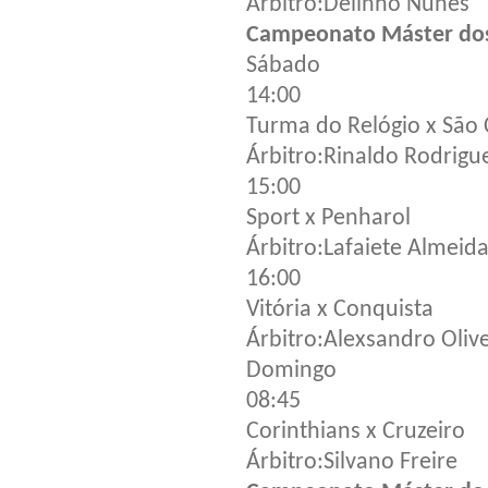
Árbitro:Delinho Nunes
Campeonato Máster do
Sábado
14:00
Turma do Relógio x São
Árbitro:Rinaldo Rodrigu
15:00
Sport x Penharol
Árbitro:Lafaiete Almeid
16:00
Vitória x Conquista
Árbitro:Alexsandro Olive
Domingo
08:45
Corinthians x Cruzeiro
Árbitro:Silvano Freire