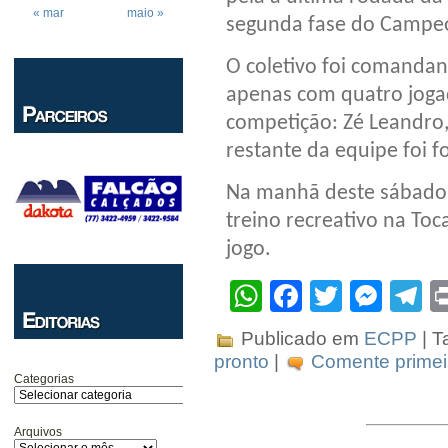
« mar
maio »
segunda fase do Campe
O coletivo foi comanda
apenas com quatro joga
competição: Zé Leandro,
restante da equipe foi 
Na manhã deste sábado 
treino recreativo na To
jogo.
WhatsApp
Facebook
Twitter
Mes
T
Publicado em
ECPP
| T
pronto
|
Comente primei
Categorias
Arquivos