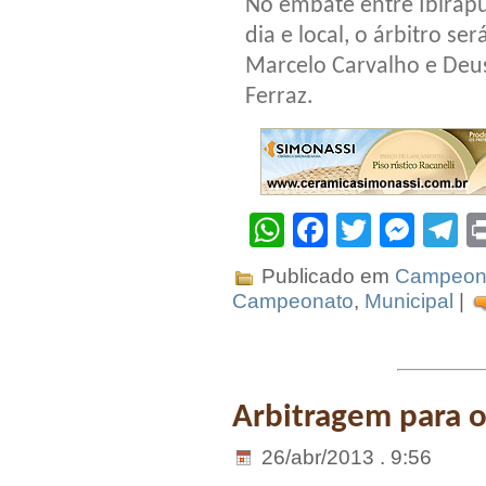
No embate entre Ibirap
dia e local, o árbitro se
Marcelo Carvalho e Deus
Ferraz.
WhatsApp
Facebook
Twitter
Mes
T
Publicado em
Campeona
Campeonato
,
Municipal
|
Arbitragem para 
26/abr/2013 . 9:56