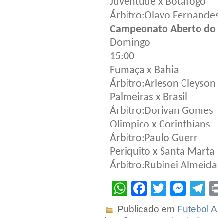
Juventude x Botafogo
Árbitro:Olavo Fernande
Campeonato Aberto do D
Domingo
15:00
Fumaça x Bahia
Árbitro:Arleson Cleyson
Palmeiras x Brasil
Árbitro:Dorivan Gomes
Olimpico x Corinthians
Árbitro:Paulo Guerr
Periquito x Santa Marta
Árbitro:Rubinei Almeida
WhatsApp
Facebook
Twitter
Mes
T
Publicado em
Futebol 