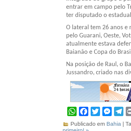
entrar em campo pelo Tr
ter disputado o estadual
O lateral tem 26 anos e
pelo Guarani, Oeste, Vot
atualmente estava defen
Baianão e Copa do Brasi
Na posição de Raul, o Ba
Jussandro, criado nas di
WhatsApp
Facebook
Twitter
Mes
T
Publicado em
Bahia
| T
primeiro! »