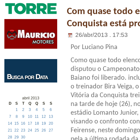
Com quase todo el
Conquista está pr
26/abr/2013 . 17:53
Por Luciano Pina
Como quase todo elenc
disputou o Campeonato
Baiano foi liberado. incl
o treinador Bira Veiga, o
Vitória da Conquista tre
abril 2013
na tarde de hoje (26), n
D
S
T
Q
Q
S
S
1
2
3
4
5
6
estádio Lomanto Junior,
7
8
9
10
11
12
13
visando o confronto con
14
15
16
17
18
19
20
Feirense, neste domingo
21
22
23
24
25
26
27
28
29
30
pela a última rodada da