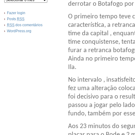
derrotar o Botafogo por 
Fazer login
O primeiro tempo teve
Posts
RSS
característica, a retranc
RSS
dos comentários
WordPress.org
time da capital , enquan
time conquistense, tent
furar a retranca botafo
Ainda no primeiro tempo
Ila.
No intervalo , insatisfei
fez uma alteração coloc
foi decisivo para o resul
passou a jogar pelo lado
fundo, também por esse
Aos 23 minutos do segun
placar para o Bode e 2 