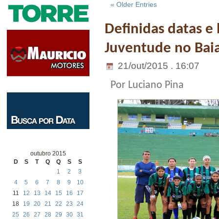
« Older Entries
Definidas datas e
Juventude no Bai
21/out/2015 . 16:07
Por Luciano Pina
outubro 2015
D
S
T
Q
Q
S
S
1
2
3
4
5
6
7
8
9
10
11
12
13
14
15
16
17
18
19
20
21
22
23
24
25
26
27
28
29
30
31