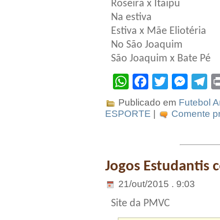
Roseira x Itaipu
Na estiva
Estiva x Mãe Eliotéria
No São Joaquim
São Joaquim x Bate Pé
WhatsApp
Facebook
Twitter
Mes
T
Publicado em
Futebol 
ESPORTE
|
Comente pr
Jogos Estudantis 
21/out/2015 . 9:03
Site da PMVC