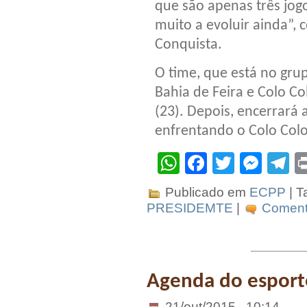
que são apenas três jog
muito a evoluir ainda”,
Conquista.
O time, que está no gru
Bahia de Feira e Colo Col
(23). Depois, encerrará 
enfrentando o Colo Colo
WhatsApp
Facebook
Twitter
Mes
T
Publicado em
ECPP
| T
PRESIDEMTE
|
Comente
Agenda do espor
21/out/2015 . 10:14