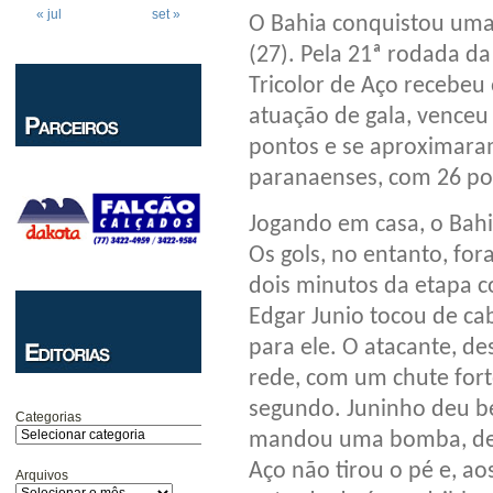
« jul
set »
O Bahia conquistou uma 
(27). Pela 21ª rodada da
Tricolor de Aço recebeu
atuação de gala, venceu
pontos e se aproximaram
paranaenses, com 26 pon
Jogando em casa, o Bahi
Os gols, no entanto, fo
dois minutos da etapa 
Edgar Junio tocou de cab
para ele. O atacante, de
rede, com um chute fort
segundo. Juninho deu be
Categorias
mandou uma bomba, de c
Aço não tirou o pé e, a
Arquivos