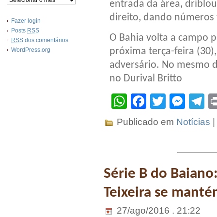
entrada da área, driblo
direito, dando números f
Fazer login
Posts
RSS
O Bahia volta a campo p
RSS
dos comentários
próxima terça-feira (30),
WordPress.org
adversário. No mesmo d
no Durival Britto
WhatsApp
Facebook
Twitter
Mes
T
Publicado em
Notícias
Série B do Baiano:
Teixeira se manté
27/ago/2016 . 21:22