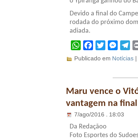
o Ypiranga ganhou do Ba
Devido a final do Campe
rodada do próximo domi
adiada.
WhatsApp
Facebook
Twitter
Mes
T
Publicado em
Notícias
Maru vence o Vitó
vantagem na final
7/ago/2016 . 18:03
Da Redaçãoo
Foto Esportes do Sudoe