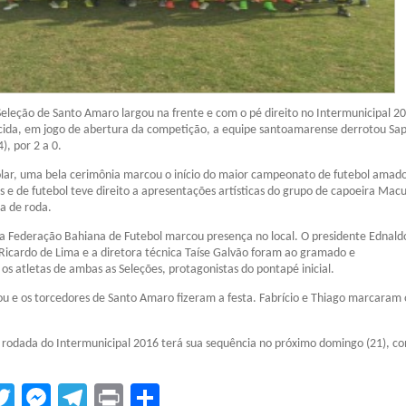
eleção de Santo Amaro largou na frente e com o pé direito no Intermunicipal 2
rcida, em jogo de abertura da competição, a equipe santoamarense derrotou Sa
), por 2 a 0.
olar, uma bela cerimônia marcou o início do maior campeonato de futebol amad
is e de futebol teve direito a apresentações artísticas do grupo de capoeira Macu
a de roda.
da Federação Bahiana de Futebol marcou presença no local. O presidente Ednald
 Ricardo de Lima e a diretora técnica Taíse Galvão foram ao gramado e
 atletas de ambas as Seleções, protagonistas do pontapé inicial.
lou e os torcedores de Santo Amaro fizeram a festa. Fabrício e Thiago marcaram 
 rodada do Intermunicipal 2016 terá sua sequência no próximo domingo (21), c
tsApp
acebook
Twitter
Messenger
Telegram
Print
Compartilhar