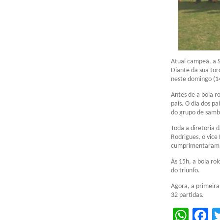
Atual campeã, a S
Diante da sua to
neste domingo (14
Antes de a bola r
país. O dia dos pa
do grupo de samb
Toda a diretoria 
Rodrigues, o vice
cumprimentaram os
Às 15h, a bola ro
do triunfo.
Agora, a primeira
32 partidas.
Wha
F