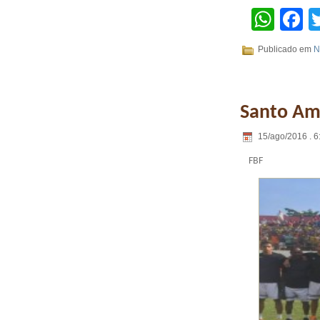
Wha
F
Publicado em
N
Santo Ama
15/ago/2016 . 6
FBF