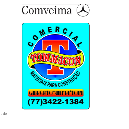
a
as de