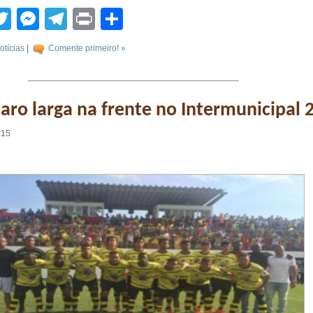
tsApp
acebook
Twitter
Messenger
Telegram
Print
Compartilhar
otícias
|
Comente primeiro! »
ro larga na frente no Intermunicipal 
:15