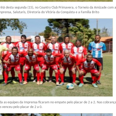
hã desta segunda (15), no Country Club Primavera, o Torneio da Amizade com 
prensa, Salutaris, Diretoria do Vitória da Conquista e a Família Brito
da as equipes da Imprensa ficaram no empate pelo placar de 2 a 2. Nas cobranç
is venceu pelo placar de 2 a 0.