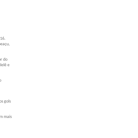
016.
peaçu,
or do
lelê e
o
os gols
om mais