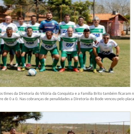
os times da Diretoria do Vitória da Conquista e a Família Brito também ficaram 
e de 0 a 0. Nas cobranças de penalidades a Diretoria do Bode venceu pelo placa