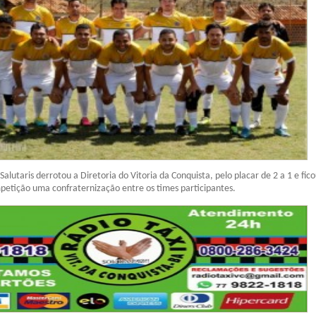
 Salutaris derrotou a Diretoria do Vitoria da Conquista, pelo placar de 2 a 1 e fic
mpetição uma confraternização entre os times participantes.