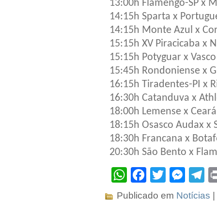
13:00h Flamengo-SP x 
14:15h Sparta x Portugu
14:15h Monte Azul x Cor
15:15h XV Piracicaba x N
15:15h Potyguar x Vasco
15:45h Rondoniense x 
16:15h Tiradentes-PI x R
16:30h Catanduva x Athl
18:00h Lemense x Ceará
18:15h Osasco Audax x 
18:30h Francana x Bota
20:30h São Bento x Fla
WhatsApp
Facebook
Twitter
Mes
T
Publicado em
Notícias