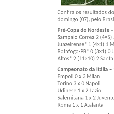
Confira os resultados d
domingo (07), pelo Bras
Pré-Copa do Nordeste –
Sampaio Corrêa 2 (4×5) 2
Juazeirense* 1 (4×1) 1 M
Botafogo-PB* 0 (3×1) 0 J
Altos* 2 (11×10) 2 Santa
Campeonato da Itália –
Empoli 0 x 3 Milan
Torino 3 x 0 Napoli
Udinese 1 x 2 Lazio
Salernitana 1 x 2 Juvent
Roma 1 x 1 Atalanta