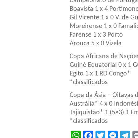
Campeonato de Portuga
Boavista 1 x 4 Portimon
Gil Vicente 1 x 0 V. de 
Moreirense 1 x 0 Famali
Farense 1 x 3 Porto
Arouca 5 x 0 Vizela
Copa Africana de Nações
Guiné Equatorial 0 x 1 
Egito 1 x 1 RD Congo*
*classificados
Copa da Ásia – Oitavas d
Austrália* 4 x 0 Indonés
Tajiquistão* 1 (5×3) 1 
*classificados
WhatsApp
Facebook
Twitter
Mes
T