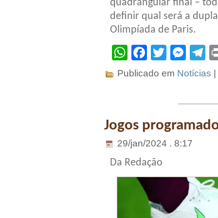
quadrangular final – tod
definir qual será a dupl
Olimpíada de Paris.
WhatsApp
Facebook
Twitter
Mes
T
Publicado em
Notícias
Jogos programados
29/jan/2024 . 8:17
Da Redação