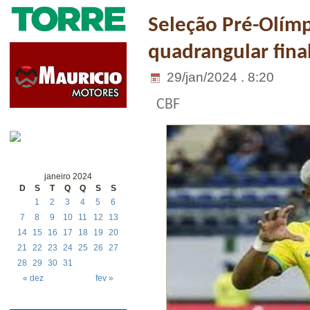
Seleção Pré-Olímp
quadrangular fina
29/jan/2024 . 8:20
CBF
janeiro 2024
D
S
T
Q
Q
S
S
1
2
3
4
5
6
7
8
9
10
11
12
13
14
15
16
17
18
19
20
21
22
23
24
25
26
27
28
29
30
31
« dez
fev »