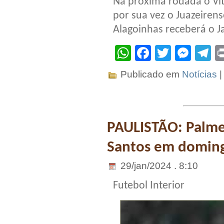
Na próxima rodada o Vitó
por sua vez o Juazeirens
Alagoinhas receberá o J
WhatsApp
Facebook
Twitter
Mes
T
Publicado em
Notícias
PAULISTÃO: Palmei
Santos em doming
29/jan/2024 . 8:10
Futebol Interior