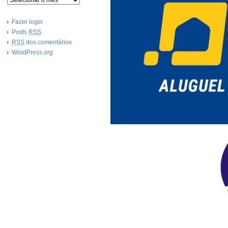
Fazer login
Posts
RSS
RSS
dos comentários
WordPress.org