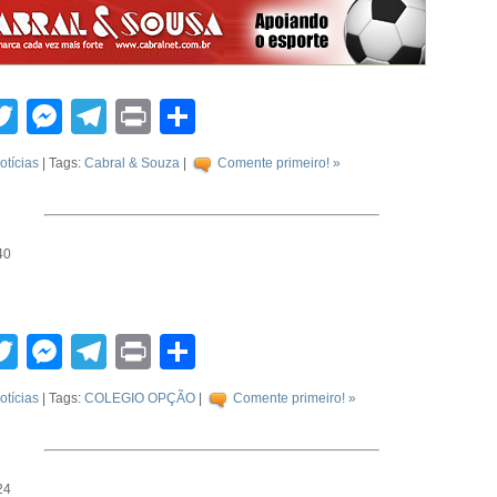
tsApp
acebook
Twitter
Messenger
Telegram
Print
Compartilhar
otícias
| Tags:
Cabral & Souza
|
Comente primeiro! »
40
tsApp
acebook
Twitter
Messenger
Telegram
Print
Compartilhar
otícias
| Tags:
COLEGIO OPÇÃO
|
Comente primeiro! »
24