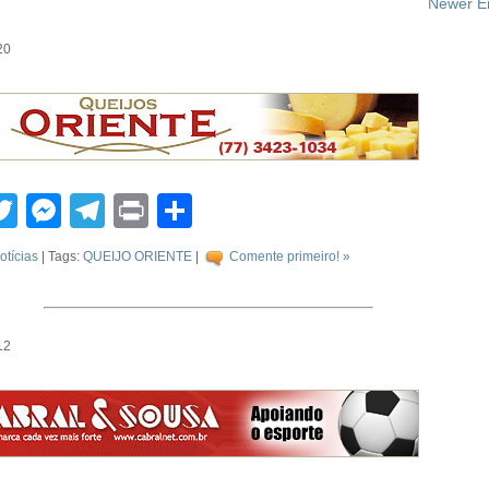
Newer En
20
tsApp
acebook
Twitter
Messenger
Telegram
Print
Compartilhar
otícias
| Tags:
QUEIJO ORIENTE
|
Comente primeiro! »
12