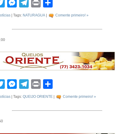
tsApp
acebook
Twitter
Messenger
Telegram
Print
Compartilhar
otícias
| Tags:
NATURAGUA
|
Comente primeiro! »
0:00
tsApp
acebook
Twitter
Messenger
Telegram
Print
Compartilhar
otícias
| Tags:
QUEIJO ORIENTE
|
Comente primeiro! »
50