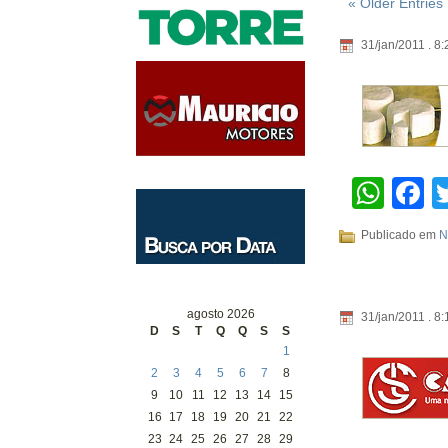
« Older Entries
31/jan/2011 . 8:
Wha
F
Publicado em
N
agosto 2026
31/jan/2011 . 8:
D
S
T
Q
Q
S
S
1
2
3
4
5
6
7
8
9
10
11
12
13
14
15
16
17
18
19
20
21
22
23
24
25
26
27
28
29