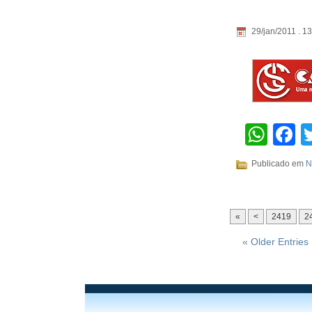
29/jan/2011 . 1
Wha
F
Publicado em
N
«
<
2419
2
« Older Entries