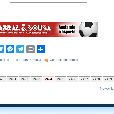
3:53
tsApp
acebook
Twitter
Messenger
Telegram
Print
Compartilhar
otícias
| Tags:
Cabral & Souza
|
Comente primeiro! »
420
2421
2422
2423
2424
2425
2426
2427
2428
2429
Newer En