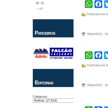
Wha
F
30
31
« jul
Publicado em
N
30/jan/2011 . 1
Wha
F
Publicado em
N
30/jan/2011 . 1
Categorias