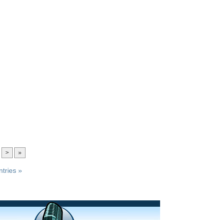
>
»
tries »