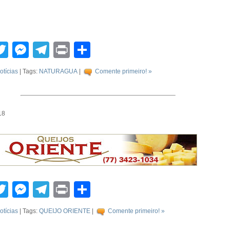
tsApp
acebook
Twitter
Messenger
Telegram
Print
Compartilhar
otícias
| Tags:
NATURAGUA
|
Comente primeiro! »
18
tsApp
acebook
Twitter
Messenger
Telegram
Print
Compartilhar
otícias
| Tags:
QUEIJO ORIENTE
|
Comente primeiro! »