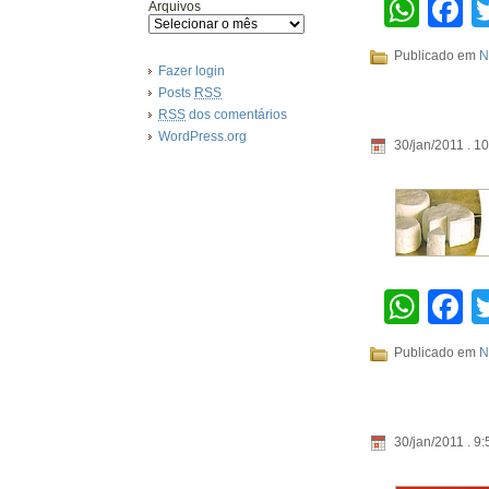
Wha
F
Arquivos
Publicado em
N
Fazer login
Posts
RSS
RSS
dos comentários
WordPress.org
30/jan/2011 . 1
Wha
F
Publicado em
N
30/jan/2011 . 9: