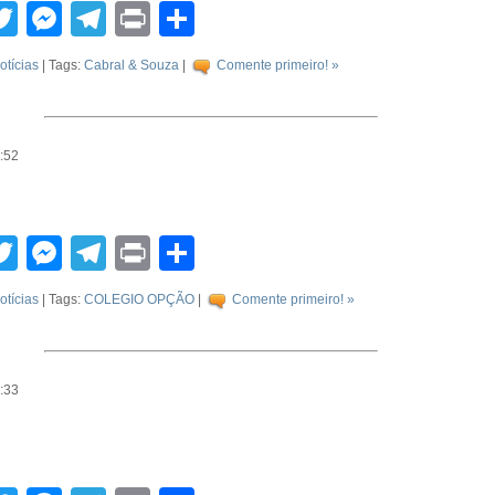
tsApp
acebook
Twitter
Messenger
Telegram
Print
Compartilhar
otícias
| Tags:
Cabral & Souza
|
Comente primeiro! »
8:52
tsApp
acebook
Twitter
Messenger
Telegram
Print
Compartilhar
otícias
| Tags:
COLEGIO OPÇÃO
|
Comente primeiro! »
0:33