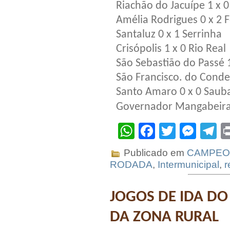
Riachão do Jacuípe 1 x 
Amélia Rodrigues 0 x 2 
Santaluz 0 x 1 Serrinha
Crisópolis 1 x 0 Rio Real
São Sebastião do Passé 1
São Francisco. do Conde 
Santo Amaro 0 x 0 Saub
Governador Mangabeira 
WhatsApp
Facebook
Twitter
Mes
T
Publicado em
CAMPEO
RODADA
,
Intermunicipal
,
r
JOGOS DE IDA D
DA ZONA RURAL