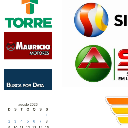
agosto 2026
D
S
T
Q
Q
S
S
1
2
3
4
5
6
7
8
9
10
11
12
13
14
15