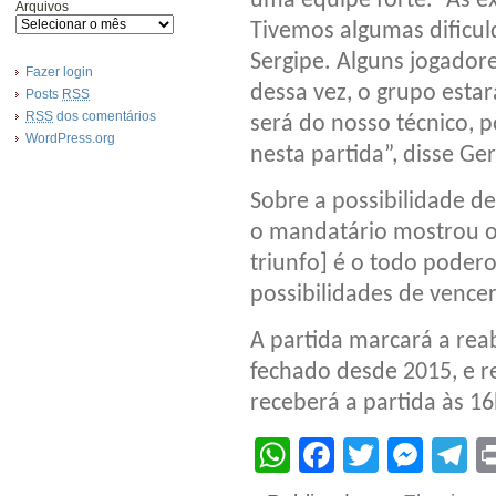
uma equipe forte. “As ex
Arquivos
Tivemos algumas dificu
Sergipe. Alguns jogador
Fazer login
dessa vez, o grupo estar
Posts
RSS
RSS
dos comentários
será do nosso técnico, 
WordPress.org
nesta partida”, disse Ge
Sobre a possibilidade de
o mandatário mostrou o
triunfo] é o todo podero
possibilidades de vence
A partida marcará a reab
fechado desde 2015, e r
receberá a partida às 16
WhatsApp
Facebook
Twitter
Mes
T