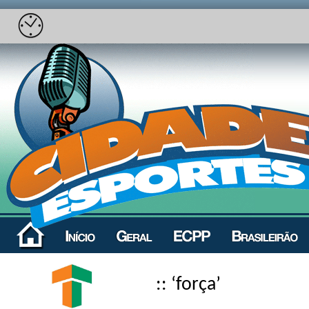
:: ‘força’