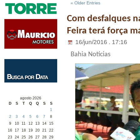
« Older Entries
Com desfalques na
Feira terá força 
16/jun/2016 . 17:16
Bahia Notícias
agosto 2026
D
S
T
Q
Q
S
S
1
2
3
4
5
6
7
8
9
10
11
12
13
14
15
16
17
18
19
20
21
22
23
24
25
26
27
28
29