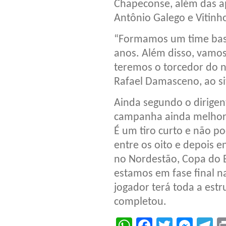
Chapeconse, além das ap
Antônio Galego e Vitinh
“Formamos um time bast
anos. Além disso, vamos
teremos o torcedor do n
Rafael Damasceno, ao sit
Ainda segundo o dirigen
campanha ainda melhor.
É um tiro curto e não po
entre os oito e depois 
no Nordestão, Copa do B
estamos em fase final n
jogador terá toda a estr
completou.
WhatsApp
Facebook
Twitter
Mes
T