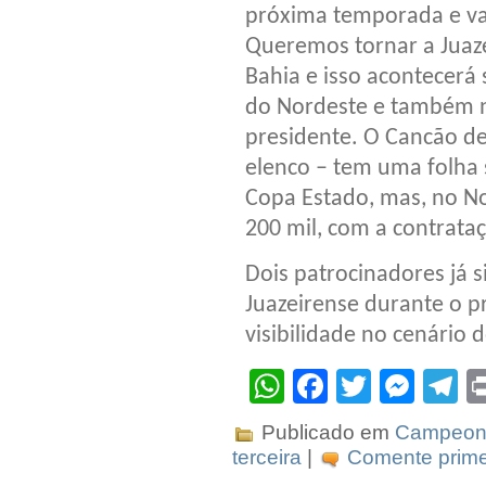
próxima temporada e v
Queremos tornar a Juaze
Bahia e isso acontecer
do Nordeste e também n
presidente. O Cancão de
elenco – tem uma folha s
Copa Estado, mas, no No
200 mil, com a contrata
Dois patrocinadores já s
Juazeirense durante o p
visibilidade no cenário d
WhatsApp
Facebook
Twitter
Mes
T
Publicado em
Campeona
terceira
|
Comente prime