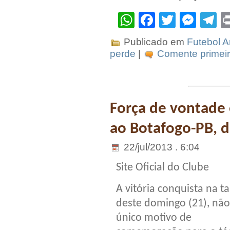
WhatsApp
Facebook
Twitter
Mes
T
Publicado em
Futebol 
perde
|
Comente primeir
Força de vontade 
ao Botafogo-PB, di
22/jul/2013 . 6:04
Site Oficial do Clube
A vitória conquista na t
deste domingo (21), não 
único motivo de