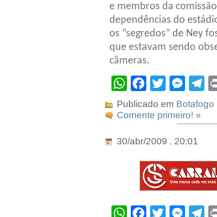
e membros da comissão 
dependências do estádi
os “segredos” de Ney f
que estavam sendo obse
câmeras.
WhatsApp
Facebook
Twitter
Mes
T
Publicado em
Botafogo
Comente primeiro! »
30/abr/2009 . 20:01
WhatsApp
Facebook
Twitter
Mes
T