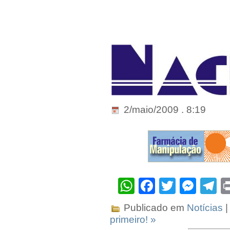
2/maio/2009 . 8:19
WhatsApp
Facebook
Twitter
Mes
T
Publicado em
Notícias
|
primeiro! »