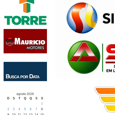
agosto 2026
D
S
T
Q
Q
S
S
1
2
3
4
5
6
7
8
9
10
11
12
13
14
15