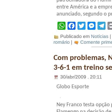
patrocinadora do Flumi
entre América e a empre
anunciado, segundo o pr
WhatsApp
Facebook
Twitter
Mes
T
Publicado em
Notícias
|
romário
|
Comente prime
Com problemas, N
3-6-1 em treino s
30/abr/2009 . 20:11
Globo Esporte
Ney Franco testa opção 
Flamengo na decisão d