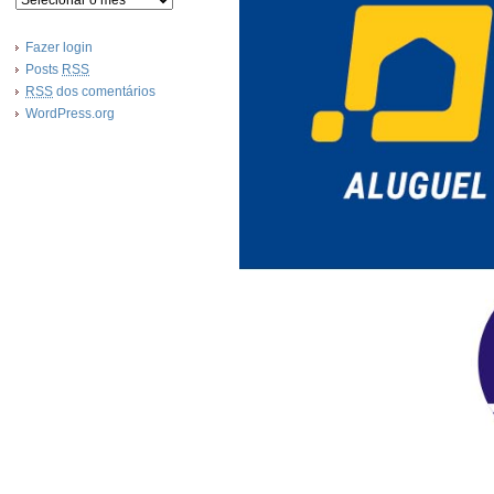
Fazer login
Posts
RSS
RSS
dos comentários
WordPress.org