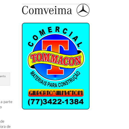
manto
 a parte
io
 de
fora de