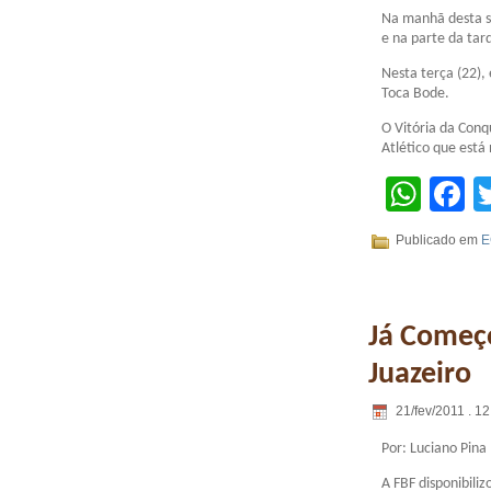
Na manhã desta s
e na parte da tar
Nesta terça (22),
Toca Bode.
O Vitória da Conq
Atlético que está
Wha
F
Publicado em
E
Já Começo
Juazeiro
21/fev/2011 . 12
Por: Luciano Pina
A FBF disponibiliz