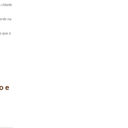
a cidade
arde na
s que o
o e