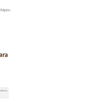
 folgam.
ara
ontra o