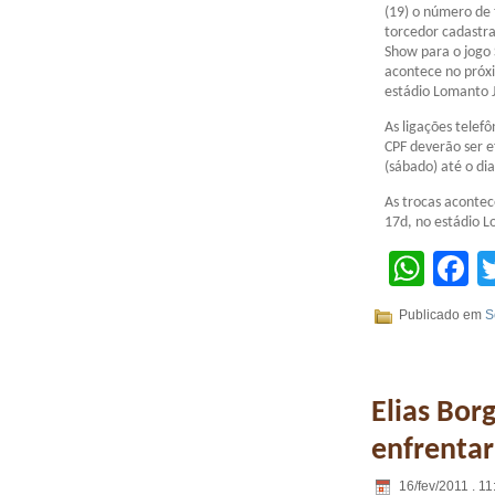
(19) o número de
torcedor cadastr
Show para o jogo 
acontece no próxi
estádio Lomanto J
As ligações telef
CPF deverão ser e
(sábado) até o dia
As trocas acontec
17d, no estádio L
Wha
F
Publicado em
S
Elias Bor
enfrentar
16/fev/2011 . 11