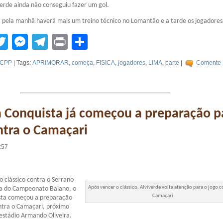
verde ainda não conseguiu fazer um gol.
, pela manhã haverá mais um treino técnico no Lomantão e a tarde os jogadores
tsApp
acebook
Twitter
Messenger
Telegram
Print
Compartilhar
CPP
| Tags:
APRIMORAR
,
começa
,
FISICA
,
jogadores
,
LIMA
,
parte
|
Comente
a Conquista já começou a preparação p
ntra o Camaçari
:57
o clássico contra o Serrano
Após vencer o clássico, Alviverde volta atenção para o jogo c
da do Campeonato Baiano, o
Camaçari
ista começou a preparação
ntra o Camaçari, próximo
estádio Armando Oliveira.