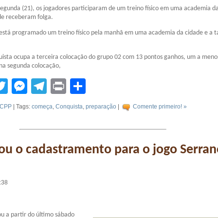
egunda (21), os jogadores participaram de um treino físico em uma academia d
de receberam folga.
 está programado um treino físico pela manhã em uma academia da cidade e a t
uista ocupa a terceira colocação do grupo 02 com 13 pontos ganhos, um a meno
 na segunda colocação,
tsApp
acebook
Twitter
Messenger
Telegram
Print
Compartilhar
CPP
| Tags:
começa
,
Conquista
,
preparação
|
Comente primeiro! »
u o cadastramento para o jogo Serran
:38
ou a partir do último sábado