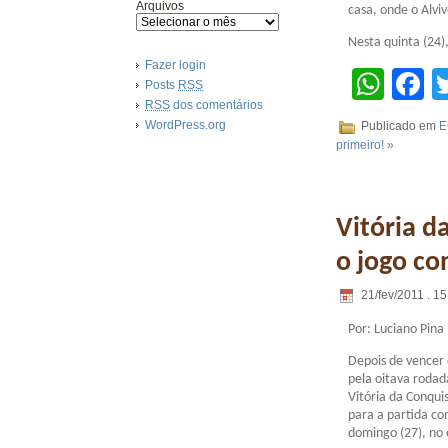
Arquivos
casa, onde o Alvi
Nesta quinta (24)
Fazer login
Wha
F
Posts
RSS
RSS
dos comentários
WordPress.org
Publicado em
E
primeiro! »
Vitória d
o jogo co
21/fev/2011 . 15
Por: Luciano Pina
Depois de vencer 
pela oitava roda
Vitória da Conqu
para a partida co
domingo (27), no 