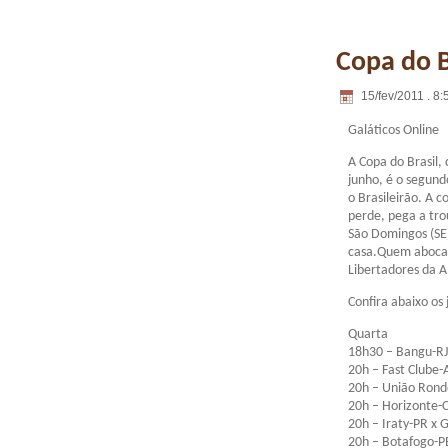
Copa do B
15/fev/2011 . 8:
Galáticos Online
A Copa do Brasil,
junho, é o segund
o Brasileirão. A 
perde, pega a tro
São Domingos (SE)
casa.Quem abocanh
Libertadores da 
Confira abaixo os
Quarta
18h30 – Bangu-RJ 
20h – Fast Clube
20h – União Rond
20h – Horizonte-C
20h – Iraty-PR x 
20h – Botafogo-PB