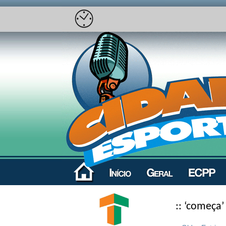
:: ‘começa’