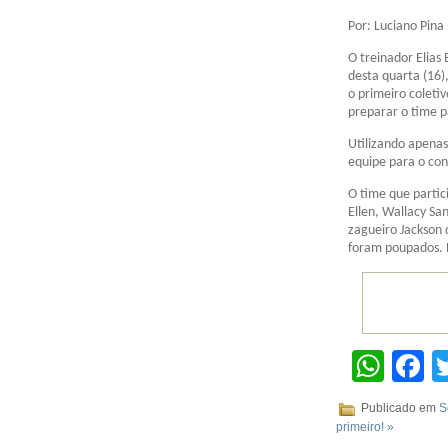
Por: Luciano Pina
O treinador Elias
desta quarta (16)
o primeiro colet
preparar o time p
Utilizando apena
equipe para o con
O time que partic
Ellen, Wallacy San
zagueiro Jackson 
foram poupados. 
Wha
F
Publicado em
S
primeiro! »