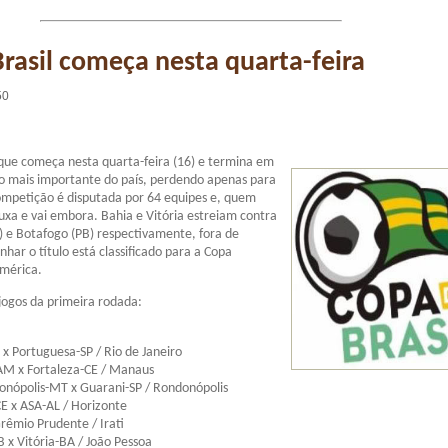
rasil começa nesta quarta-feira
50
 que começa nesta quarta-feira (16) e termina em
o mais importante do país, perdendo apenas para
competição é disputada por 64 equipes e, quem
uxa e vai embora. Bahia e Vitória estreiam contra
 e Botafogo (PB) respectivamente, fora de
ar o título está classificado para a Copa
América.
 jogos da primeira rodada:
x Portuguesa-SP / Rio de Janeiro
-AM x Fortaleza-CE / Manaus
onópolis-MT x Guarani-SP / Rondonópolis
E x ASA-AL / Horizonte
Grêmio Prudente / Irati
 x Vitória-BA / João Pessoa