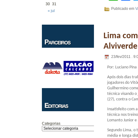
30
31
Publicado em
V
« jul
Lima come
Alviverde
23/fev/2011 . 9:
Por: Luciano Pina
Após dois dias tra
jogadores do Vitó
Guilhermino come
técnica visando o
(27), contra o Ca
Insatisfeito com 
técnica nos trein
Lomanto Junior e 
Categorias
Segundo Lima, o t
média e longa dis