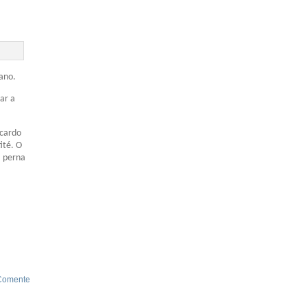
ano.
ar a
icardo
ité. O
a perna
Comente