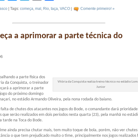
asco
| Tags:
começa
,
mal
,
Rio
,
taça
,
VACO
|
Comente primeiro! »
ça a aprimorar a parte técnica do
06
balhando a parte física dos
Vitória da Conquista realiza treino técnico no estádio Lo
ria da Conquista, o treinador
Junior
çará a aprimorar a parte
 jogo do próximo domingo
maçari, no estádio Armando Oliveira, pela nona rodada do baiano.
a falta de chutes dos atacantes nos jogos do Bode, o comandante dará prioridade
os que serão realizados em dois períodos nesta quarta (23), pela manhã no estád
a tarde na Toca do Bode.
ime ainda precisa chutar mais, tem muito toque de bola, porém, não ver chutes
tância o que tem prejudicado muito o time, principalmente nos jogos realizados 