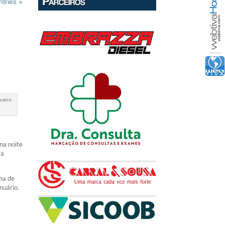
tries »
:
rceiro
na noite
ra
rma de
nuário.