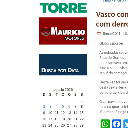
« Older Entries
Vasco com
com derr
5/mar/2011 . 10
Globo Esportes
As goleadas segui
Ricardo Gomes an
que esperava uma
Mas o sonho virou
Januário começou
Desta vez foi par
desta sexta-feira
agosto 2026
derrota de Ricar
D
S
T
Q
Q
S
S
1
O carnaval dos va
2
3
4
5
6
7
8
folia na quarta-f
Já o Macaé pega 
9
10
11
12
13
14
15
16
17
18
19
20
21
22
Wha
F
23
24
25
26
27
28
29