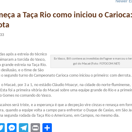
Newer En
eça a Taça Rio como iniciou o Carioca
ota
:33
das após a estreia do técnico
Ex-Vasco, Bill conteve as investidas de Fagner e marcou o te
imaram a torcida do Vasco,
gol do Macaé (Foto: FOTOCOM.NET)
 grande estreia na Taça Rio.
 desilusão, e o time de São
 o segundo turno do Campeonato Carioca como iniciou o primeiro: com derrota.
a o Macaé, por 3 a 1, no estádio Cláudio Moacyr, na cidade do norte-fluminense, 
. Esta foi a primeira vitória do Macaé sobre uma equipe grande do Rio e a primei
do Gomes no comando do Vasco.
scaínos será triste, e a esperança é que a decpeção vire cinzas e renasça em fo
eira, quando a equipe volta a campo para enfrentar o Duque de Caxias, em São Ja
na segunda rodada da Taça Rio o Americano, em Campos, no mesmo dia.
tsApp
acebook
Twitter
Messenger
Telegram
Print
Compartilhar