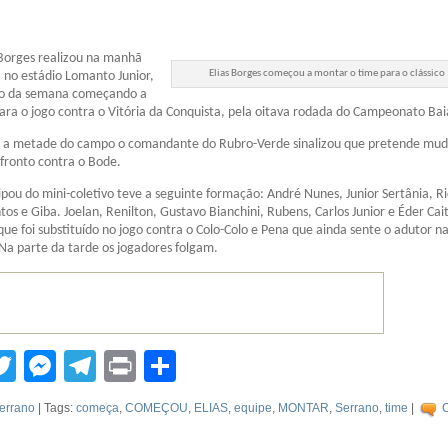
 Borges realizou na manhã
Elias Borges começou a montar o time para o clássico
, no estádio Lomanto Junior,
ivo da semana começando a
ara o jogo contra o Vitória da Conquista, pela oitava rodada do Campeonato Bai
s a metade do campo o comandante do Rubro-Verde sinalizou que pretende mud
fronto contra o Bode.
ipou do mini-coletivo teve a seguinte formação: André Nunes, Junior Sertânia, R
tos e Giba. Joelan, Renilton, Gustavo Bianchini, Rubens, Carlos Junior e Éder Cait
que foi substituído no jogo contra o Colo-Colo e Pena que ainda sente o adutor n
Na parte da tarde os jogadores folgam.
tsApp
acebook
Twitter
Messenger
Telegram
Print
Compartilhar
errano
| Tags:
começa
,
COMEÇOU
,
ELIAS
,
equipe
,
MONTAR
,
Serrano
,
time
|