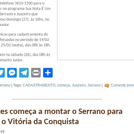
 telefone 3610-1500 para o
ar no programa Sua Nota É Um
Serrano e Juazeiro que
mo domingo (27), às 16hs, no
unior.
ônicas para cadastramento do
fetuadas no período de 19/02
 25/02 (sexta), das 08h às 18h.
em no sábado (26), das 08h às
omanto Junior.
tsApp
acebook
Twitter
Messenger
Telegram
Print
Compartilhar
errano
| Tags:
CADASTRAMENTO
,
começa
,
Juazeiro
,
Serrano
|
Comente prime
ges começa a montar o Serrano para
 o Vitória da Conquista
:48