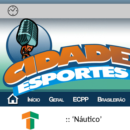
:: ‘Náutico’