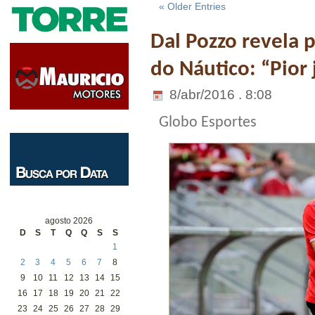
« Older Entries
Dal Pozzo revela 
do Náutico: “Pior
8/abr/2016 . 8:08
Globo Esportes
agosto 2026
D
S
T
Q
Q
S
S
1
2
3
4
5
6
7
8
9
10
11
12
13
14
15
16
17
18
19
20
21
22
23
24
25
26
27
28
29