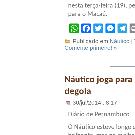
nesta terça-feira (19), p
para o Macaé.
WhatsApp
Facebook
Twitter
Mes
T
Publicado em
Náutico
|
Comente primeiro! »
Náutico joga para 
degola
30/jul/2014 . 8:17
Diário de Pernambuco
O Náutico esteve longe 