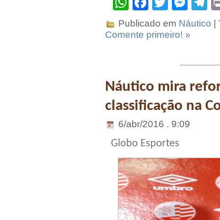
WhatsApp
Facebook
Twitter
Mes
T
Publicado em
Náutico
|
Comente primeiro! »
Náutico mira refo
classificação na C
6/abr/2016 . 9:09
Globo Esportes