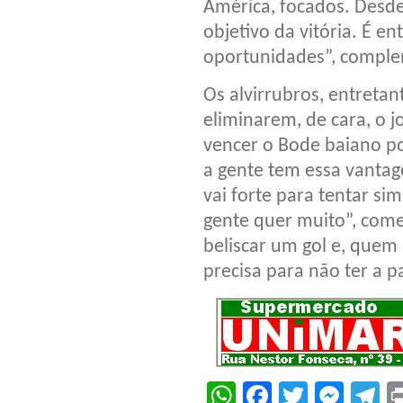
América, focados. Desde
objetivo da vitória. É e
oportunidades”, compl
Os alvirrubros, entretan
eliminarem, de cara, o j
vencer o Bode baiano por
a gente tem essa vantag
vai forte para tentar sim
gente quer muito”, come
beliscar um gol e, quem 
precisa para não ter a pa
WhatsApp
Facebook
Twitter
Mes
T