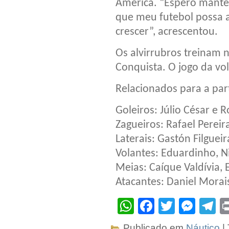
América. “Espero manter
que meu futebol possa a
crescer”, acrescentou.
Os alvirrubros treinam n
Conquista. O jogo da vol
Relacionados para a par
Goleiros: Júlio César e 
Zagueiros: Rafael Pereir
Laterais: Gastón Filguei
Volantes: Eduardinho, N
Meias: Caíque Valdívia,
Atacantes: Daniel Morai
WhatsApp
Facebook
Twitter
Mes
T
Publicado em
Náutico
|