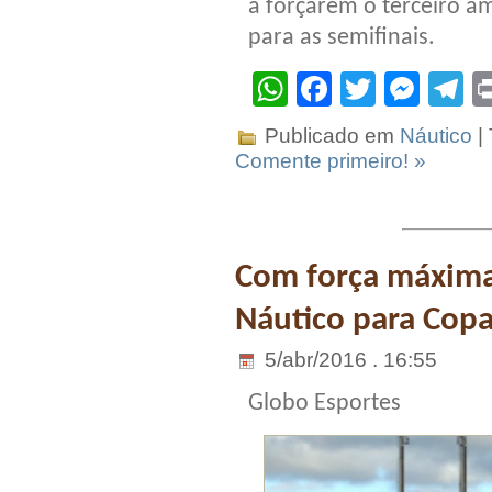
a forçarem o terceiro am
para as semifinais.
WhatsApp
Facebook
Twitter
Mes
T
Publicado em
Náutico
|
Comente primeiro! »
Com força máxima
Náutico para Copa
5/abr/2016 . 16:55
Globo Esportes