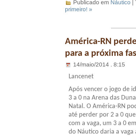
Publicado em
Náutico
|
primeiro! »
América-RN perde
para a próxima fa
14/maio/2014 . 8:15
Lancenet
Após vencer o jogo de i
3 a 0 na Arena das Dun
Natal. O América-RN po
até perder por 2 a 0 que 
com a vaga, um 3 a 0 em
do Náutico daria a vaga