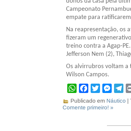
donos da casa pela últi
Campeonato Pernambuca
empate para ratificarem
Na reapresentação, os a
fizeram um regenerativo
treino contra a Agap-PE
Jefferson Nem (2), Thia
Os alvirrubros voltam a 
Wilson Campos.
WhatsApp
Facebook
Twitter
Mes
T
Publicado em
Náutico
|
Comente primeiro! »