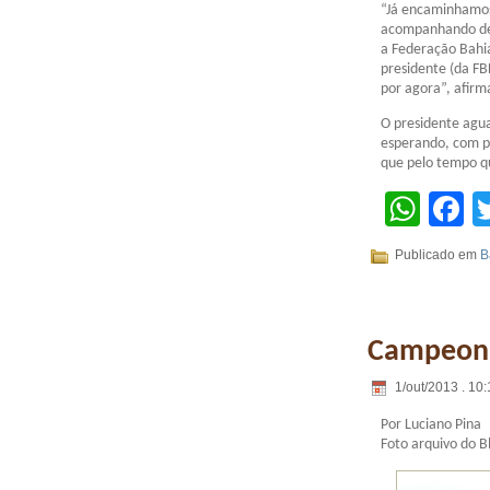
“Já encaminhamos
acompanhando de 
a Federação Bahi
presidente (da FB
por agora”, afirm
O presidente agu
esperando, com pa
que pelo tempo q
Wha
F
Publicado em
B
Campeona
1/out/2013 . 10:
Por Luciano Pina
Foto arquivo do B