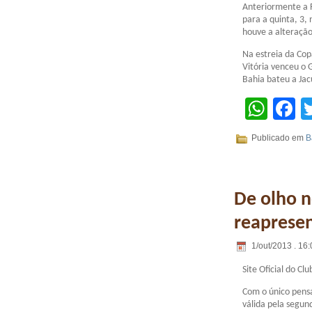
Anteriormente a 
para a quinta, 3,
houve a alteração
Na estreia da Co
Vitória venceu o G
Bahia bateu a Jac
Wha
F
Publicado em
B
De olho n
reapresen
1/out/2013 . 16:
Site Oficial do Clu
Com o único pens
válida pela segu