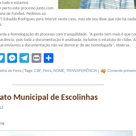
 tudo e estamos
perto este processo junto com
ana de Futebol. Pedimos ao
F) Ednaldo Rodrigues para intervir neste caso, mas ele nos disse que não há nada
a.
arda a homologação do processo com tranquilidade. “A gente tem mais é que co
ciência, pois toda a documentação é analisada, inclusive o estatuto do clube. A
ue enviamos a documentação não vai demorar de ser homologada”, observa.
tsApp
acebook
Twitter
Messenger
Telegram
Print
Compartilhar
ahia de Feira
| Tags:
CBF
,
Feira
,
NOME
,
TRANSFERÊNCIA
|
Comente primeiro
to Municipal de Escolinhas
12
log