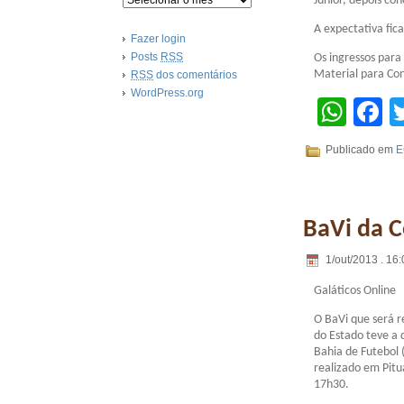
Junior, depois co
A expectativa fic
Fazer login
Posts
RSS
Os ingressos par
Material para Co
RSS
dos comentários
WordPress.org
Wha
F
Publicado em
E
BaVi da 
1/out/2013 . 16:
Galáticos Online
O BaVi que será 
do Estado teve a 
Bahia de Futebol (
realizado em Pitu
17h30.