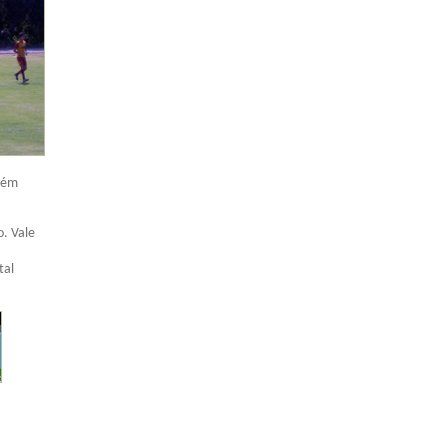
mbém
o. Vale
tal