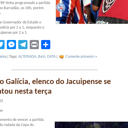
FBF tinha programado a partida
 no Barradão, as 16h, porém
.
pa Governador do Estado o
alícia por 2 a 1, enquanto o
uipense por 2 a 1.
tsApp
acebook
Twitter
Messenger
Telegram
Print
Compartilhar
ahia
| Tags:
ALTERADA
,
BaVi
,
DATA
|
Comente primeiro! »
o Galícia, elenco do Jacuipense se
tou nesta terça
02
be
amento de vencer a partida
nda rodada da Copa do