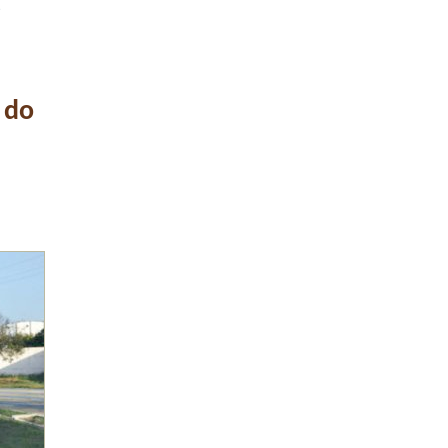
e
 do