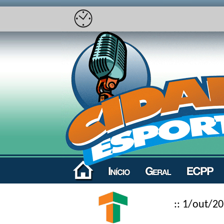
:: 1/out/20