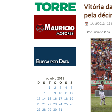
Vitória d
pela déc
1/out/2013 . 17:
Por Luciano Pina
outubro 2013
D
S
T
Q
Q
S
S
1
2
3
4
5
6
7
8
9
10
11
12
13
14
15
16
17
18
19
20
21
22
23
24
25
26
27
28
29
30
31