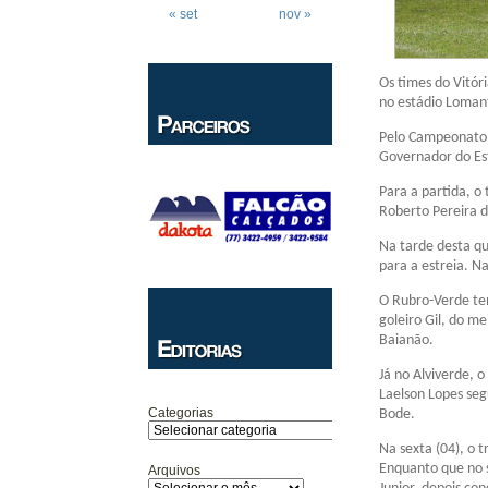
« set
nov »
Os times do Vitór
no estádio Loman
Pelo Campeonato B
Governador do Est
Para a partida, o
Roberto Pereira d
Na tarde desta qu
para a estreia. N
O Rubro-Verde tem
goleiro Gil, do m
Baianão.
Já no Alviverde, o
Laelson Lopes seg
Categorias
Bode.
Na sexta (04), o t
Enquanto que no s
Arquivos