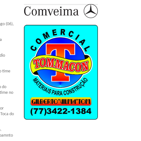
go (06),
pa
dio
o time
o do
 time no
dor
 Toca do
.
 Loamnto