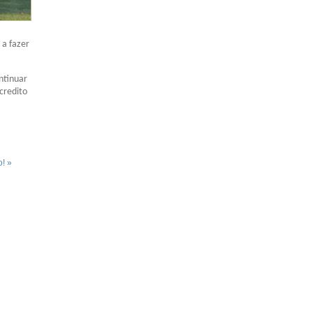
 a fazer
ntinuar
credito
! »