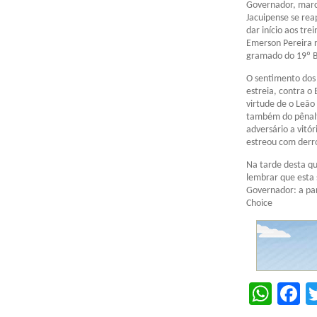
Governador, marc
Jacuipense se rea
dar início aos tr
Emerson Pereira r
gramado do 19º B
O sentimento dos 
estreia, contra o 
virtude de o Leão
também do pênalt
adversário a vitó
estreou com derro
Na tarde desta qu
lembrar que esta 
Governador: a par
Choice
Wha
F