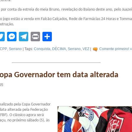
ncentra.
a por conta da estreia do meia Bruno, revelação do Baiano deste ano, pelo Juaze
a o jogo estão a venda em Falcão Calçados, Rede de Farmácias 24 Horas e Tom
nstrução.
tsApp
acebook
Twitter
Messenger
Telegram
Print
Compartilhar
CPP
,
Serrano
| Tags:
Conquista
,
DÉCIMA
,
Serrano
,
VEZ
|
Comente primeiro! »
Copa Governador tem data alterada
05
realizado pela Copa Governador
data alterada pela Federação
FBF). O clássico agora será
açu, no próximo sábado (5), às