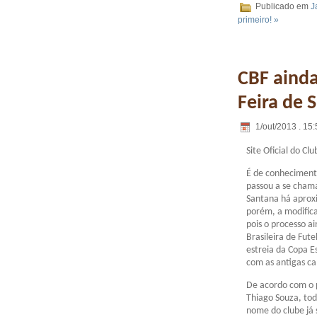
Publicado em
J
primeiro! »
CBF ainda
Feira de 
1/out/2013 . 15:
Site Oficial do Clu
É de conhecimento
passou a se chama
Santana há aprox
porém, a modifica
pois o processo a
Brasileira de Fute
estreia da Copa E
com as antigas ca
De acordo com o 
Thiago Souza, to
nome do clube já