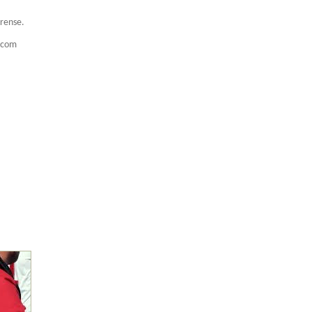
irense.
macom