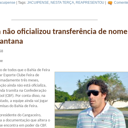
acuipense
| Tags:
JACUIPENSE
,
NESTA TERÇA
,
REAPRESENTOU
|
Coment
 não oficializou transferência de nome
Santana
58
be
 de todos que o Bahia de Feira
r Esporte Clube Feira de
imadamente três meses,
ção ainda não está oficializa,
inda tramita na Confederação
bol (CBF). Por conta disso, na
stado, a equipe ainda vai jogar
misas do Bahia de Feira.
presidente do Cangaceiro,
da a documentação que altera o
 se encontra em poder da CBF.