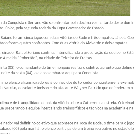
ia da Conquista e Serrano vão se enfrentar pela décima vez na tarde deste domin
to Júnior, pela segunda rodada da Copa Governador do Estado.
aiano foram cinco jogos com duas vitórias do Bode e três empates. Já pela Co
ado foram quatro confrontos. Com duas vitória do Alviverde e dois empates.
 treinador Rafael Soriano continua intensificando a preparação da equipe no Está
e Almeida “Robertão”, na cidade de Teixeira de Freitas.
inta (03), o comandante do time mongoio realiza o coletivo apronto que define 
a noite da sexta (04), o elenco embarca aqui para Conquista.
 no elenco alguns jogadores já conhecidos do torcedor conquistense, a exempl
eia Narciso, do volante Joelson e do atacante Wagner Patrício que defenderam o
 clima é de tranquilidade depois da vitória sobre a Catuense na estreia. O treina
ue preparando a equipe intercalando treinos físicos e técnicos na academia e na
reinador vai definir no coletivo que acontece na Toca do Bode, o time para o jogo
ábado (05) pela manhã, o elenco participa de um treino recreativo no estádio