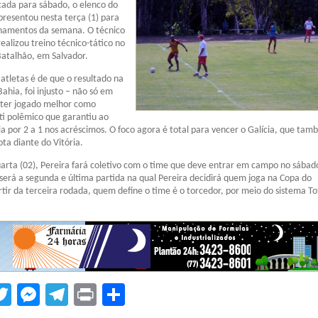
ada para sábado, o elenco do
presentou nesta terça (1) para
einamentos da semana. O técnico
ealizou treino técnico-tático no
atalhão, em Salvador.
atletas é de que o resultado na
Bahia, foi injusto – não só em
 ter jogado melhor como
i polêmico que garantiu ao
ria por 2 a 1 nos acréscimos. O foco agora é total para vencer o Galícia, que ta
ta diante do Vitória.
arta (02), Pereira fará coletivo com o time que deve entrar em campo no sábad
será a segunda e última partida na qual Pereira decidirá quem joga na Copa do
tir da terceira rodada, quem define o time é o torcedor, por meio do sistema To
tsApp
acebook
Twitter
Messenger
Telegram
Print
Compartilhar