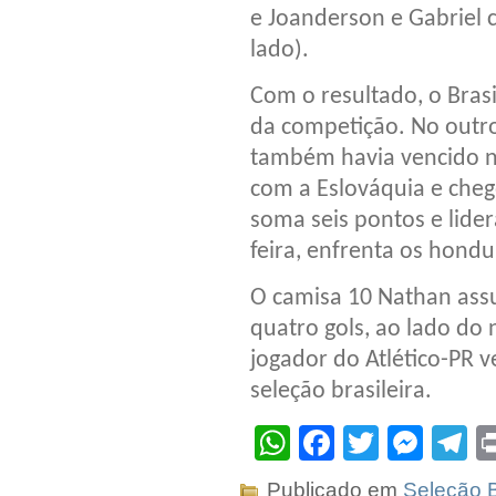
e Joanderson e Gabriel 
lado).
Com o resultado, o Brasil
da competição. No outr
também havia vencido n
com a Eslováquia e cheg
soma seis pontos e lide
feira, enfrenta os hond
O camisa 10 Nathan ass
quatro gols, ao lado do 
jogador do Atlético-PR 
seleção brasileira.
WhatsApp
Facebook
Twitter
Mes
T
Publicado em
Seleção B