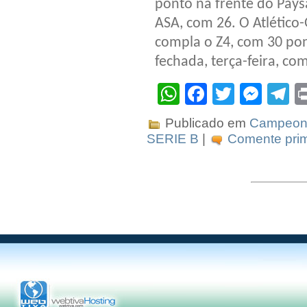
ponto na frente do Pays
ASA, com 26. O Atlético-
compla o Z4, com 30 pon
fechada, terça-feira, co
WhatsApp
Facebook
Twitter
Mes
T
Publicado em
Campeona
SERIE B
|
Comente prim