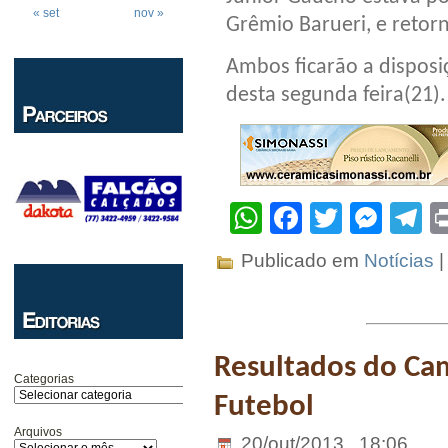
« set
nov »
Grêmio Barueri, e retor
Ambos ficarão a disposiç
desta segunda feira(21).
WhatsApp
Facebook
Twitter
Mes
T
Publicado em
Notícias
Resultados do Ca
Categorias
Futebol
Arquivos
20/out/2013 . 18:06