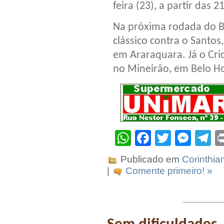
feira (23), a partir das 2
Na próxima rodada do Br
clássico contra o Santo
em Araraquara. Já o Cric
no Mineirão, em Belo Ho
WhatsApp
Facebook
Twitter
Mes
T
Publicado em
Corinthia
|
Comente primeiro! »