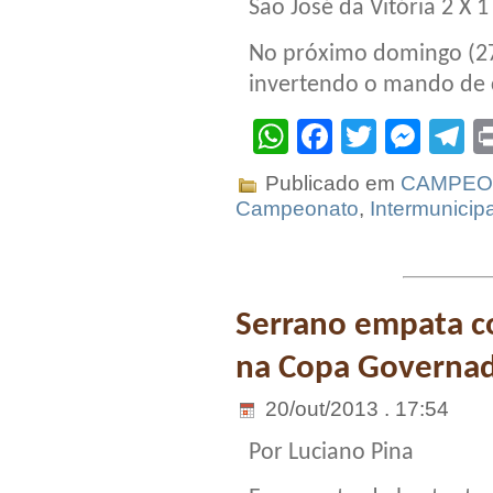
São José da Vitória 2 X 
No próximo domingo (27
invertendo o mando de
WhatsApp
Facebook
Twitter
Mes
T
Publicado em
CAMPEO
Campeonato
,
Intermunicipa
Serrano empata c
na Copa Governa
20/out/2013 . 17:54
Por Luciano Pina