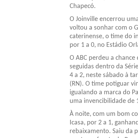
Chapecó.
O Joinville encerrou uma
voltou a sonhar com o G
caterinense, o time do i
por 1 a 0, no Estádio Orl
O ABC perdeu a chance d
seguidas dentro da Séri
4 a 2, neste sábado à ta
(RN). O time potiguar vin
igualando a marca do 
uma invencibilidade de 
À noite, com um bom co
Icasa, por 2 a 1, ganhan
rebaixamento. Saiu da 