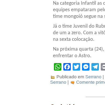
Na categoria Infantil as
equipes empataram pelo
time mongoió segue na 
Já o time Juvenil do Ru
de um a zero. Com a vit
na sexta colocação.
Na próxima quarta (24), 
enfrentar o Astro.
WhatsApp
Facebook
Twitter
Mes
T
Publicado em
Serrano
|
Serrano
|
Comente prime