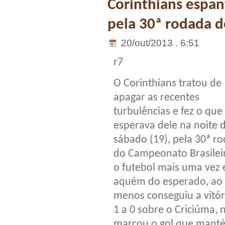
Corinthians espan
pela 30ª rodada d
20/out/2013 . 6:51
r7
O Corinthians tratou de
apagar as recentes
turbulências e fez o que
esperava dele na noite 
sábado (19), pela 30ª r
do Campeonato Brasileir
o futebol mais uma vez 
aquém do esperado, ao
menos conseguiu a vitór
1 a 0 sobre o Criciúma, 
marcou o gol que manté