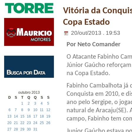
Vitória da Conquis
Copa Estado
20/out/2013 . 19:53
Por Neto Comander
O Atacante Fabinho Cam
Júnior Gaúcho reforçam 
na Copa Estado.
Fabinho Cambalhota já d
outubro 2013
Conquista em 2010, e di
D
S
T
Q
Q
S
S
ano pelo Sergipe, o joga
1
2
3
4
5
natural de Aracaju(SE). 
6
7
8
9
10
11
12
13
14
15
16
17
18
19
campo, Fabinho tem como
20
21
22
23
24
25
26
27
28
29
30
31
Junior Gaúcho estava po