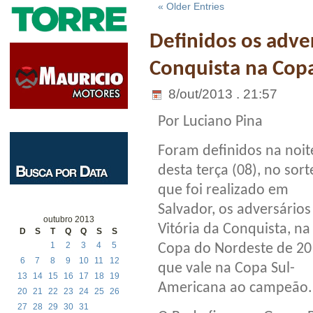
« Older Entries
Definidos os adver
Conquista na Cop
8/out/2013 . 21:57
Por Luciano Pina
Foram definidos na noit
desta terça (08), no sort
que foi realizado em
Salvador, os adversários
outubro 2013
Vitória da Conquista, na
D
S
T
Q
Q
S
S
1
2
3
4
5
Copa do Nordeste de 20
6
7
8
9
10
11
12
que vale na Copa Sul-
13
14
15
16
17
18
19
Americana ao campeão.
20
21
22
23
24
25
26
27
28
29
30
31