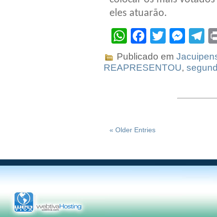
eles atuarão.
WhatsApp
Facebook
Twitter
Mes
T
Publicado em
Jacuipen
REAPRESENTOU
,
segun
« Older Entries