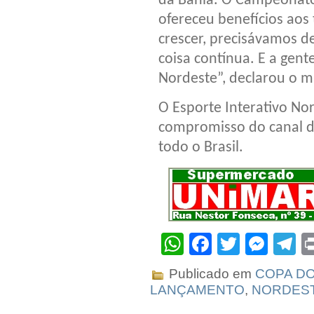
da Bahia. O Campeonato
ofereceu benefícios aos
crescer, precisávamos 
coisa contínua. E a gente
Nordeste”, declarou o m
O Esporte Interativo No
compromisso do canal de
todo o Brasil.
WhatsApp
Facebook
Twitter
Mes
T
Publicado em
COPA DO
LANÇAMENTO
,
NORDES