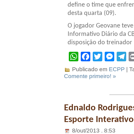
define o time que enfre
desta quarta (09).
O jogador Geovane teve
Informativo Diário da CB
disposição do treinador 
WhatsApp
Facebook
Twitter
Mes
T
Publicado em
ECPP
| T
Comente primeiro! »
Ednaldo Rodrigues
Esporte Interativ
8/out/2013 . 8:53