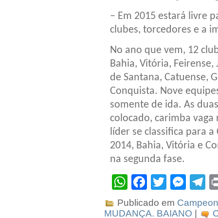
– Em 2015 estará livre 
clubes, torcedores e a 
No ano que vem, 12 clu
Bahia, Vitória, Feirense,
de Santana, Catuense, Ga
Conquista. Nove equipes
somente de ida. As duas
colocado, carimba vaga 
líder se classifica para
2014, Bahia, Vitória e 
na segunda fase.
WhatsApp
Facebook
Twitter
Mes
T
Publicado em
Campeona
MUDANÇA. BAIANO
|
C