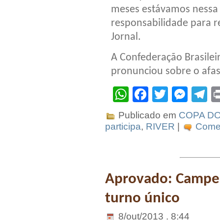
meses estávamos nessa 
responsabilidade para re
Jornal.
A Confederação Brasilei
pronunciou sobre o afas
WhatsApp
Facebook
Twitter
Mes
T
Publicado em
COPA DO
participa
,
RIVER
|
Comen
Aprovado: Campeo
turno único
8/out/2013 . 8:44