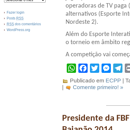
operadoras de TV paga (
Fazer login
alternativos (Esporte In
Posts
RSS
Nordeste 2).
RSS
dos comentários
WordPress.org
Além do Esporte Interat
o torneio em âmbito reg
A competição vai começa
WhatsApp
Facebook
Twitter
Mes
T
Publicado em
ECPP
| T
|
Comente primeiro! »
Presidente da FB
Baianão 2014