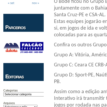
O Bode ficou no Grupo B
« set
nov »
juntamente com o Bahia
Santa Cruz-PE e CSA-AL.
Estas equipes jogarão e
si, em jogos de ida e vol
colocadas para as quarta
Confira os outros Grupo
Grupo A: Vitória, Améric
Grupo C: Ceara CE CRB-A
Grupo D: Sport-PE, Naút
PB.
Categorias
Assim como a edição ant
Interativo irá transmitir
Arquivos
jogos por rodada nas par