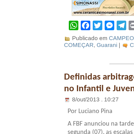
WhatsApp
Facebook
Twitter
Mes
T
Publicado em
CAMPEO
COMEÇAR
,
Guarani
|
C
Definidas arbitra
no Infantil e Juven
8/out/2013 . 10:27
Por Luciano Pina
A FBF anunciou na tarde
segunda (07), as escalas