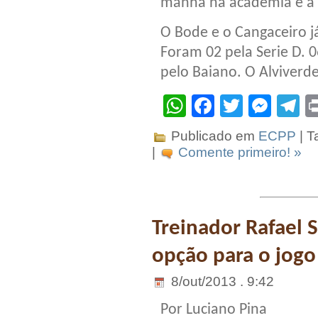
manhã na academia e a 
O Bode e o Cangaceiro 
Foram 02 pela Serie D. 
pelo Baiano. O Alviverd
WhatsApp
Facebook
Twitter
Mes
T
Publicado em
ECPP
| T
|
Comente primeiro! »
Treinador Rafael 
opção para o jogo 
8/out/2013 . 9:42
Por Luciano Pina