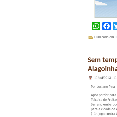
Wha
F
Publicado em
F
Sem tempo
Alagoinh
11/out/2013 . 11
Por Luciano Pina
Após perder para 
Teixeira de Freita
Serrano embarcou
para a cidade de
(13), joga contra