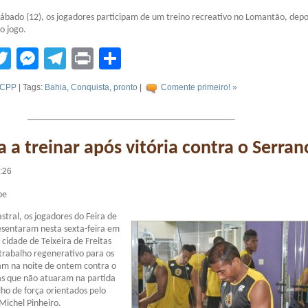
bado (12), os jogadores participam de um treino recreativo no Lomantão, depo
o jogo.
tsApp
acebook
Twitter
Messenger
Telegram
Print
Compartilhar
CPP
| Tags:
Bahia
,
Conquista
,
pronto
|
Comente primeiro! »
a a treinar após vitória contra o Serran
2:26
be
stral, os jogadores do Feira de
esentaram nesta sexta-feira em
idade de Teixeira de Freitas
 trabalho regenerativo para os
am na noite de ontem contra o
as que não atuaram na partida
ho de força orientados pelo
 Michel Pinheiro.