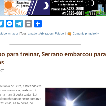
tsApp
acebook
Twitter
Messenger
Telegram
Print
Compartilhar
utebol Amador
| Tags:
amador
,
Arbitragem
,
Futebol
|
Comente primeiro! »
 para treinar, Serrano embarcou para
as
:07
o Bahia de Feira, estreando em
s, sua nova casa, o elenco do
 na manhã desta sexta (11),
 Alagoinhas onde neste domingo
 Catuense, às 16 horas, no