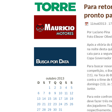
Para reto
pronto pa
11/out/2013 . 1
Por Luciano Pina
Foto Eliezer Olive
Após a vitória do 
na noite desta qui
caiu para a segun
Copa Governador 
Para buscar nova
competição, o Bo
(11), na Toca do 
outubro 2013
contra o time de 
D
S
T
Q
Q
S
S
domingo (13), às 
1
2
3
4
5
Junior.
6
7
8
9
10
11
12
Para este confron
13
14
15
16
17
18
19
deve fazer três m
20
21
22
23
24
25
26
dos jogadores Tia
27
28
29
30
31
respectivamente,