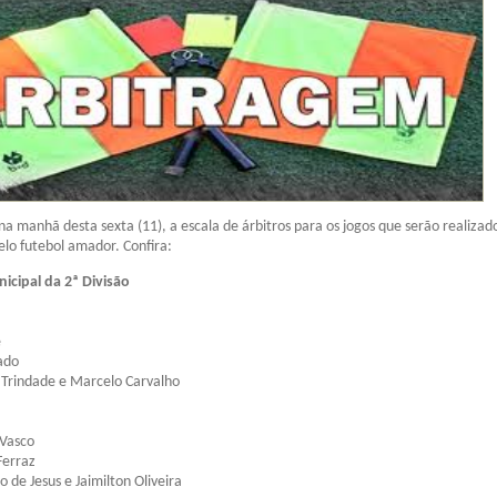
na manhã desta sexta (11), a escala de árbitros para os jogos que serão realizad
elo futebol amador. Confira:
cipal da 2ª Divisão
e
ado
r Trindade e Marcelo Carvalho
 Vasco
Ferraz
io de Jesus e Jaimilton Oliveira