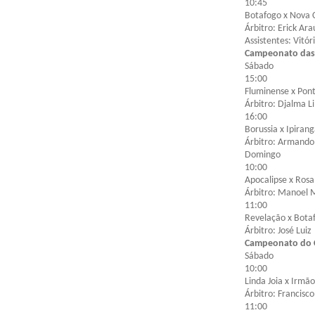
10:45
Botafogo x Nova 
Árbitro: Erick Ara
Assistentes: Vitór
Campeonato das
Sábado
15:00
Fluminense x Pon
Árbitro: Djalma L
16:00
Borussia x Ipiran
Árbitro: Armando
Domingo
10:00
Apocalipse x Rosa
Árbitro: Manoel 
11:00
Revelação x Bota
Árbitro: José Luiz
Campeonato do 
Sábado
10:00
Linda Joia x Irm
Árbitro: Francisc
11:00