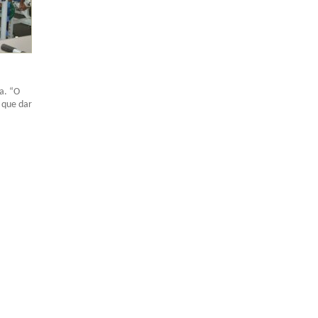
a. “O
 que dar