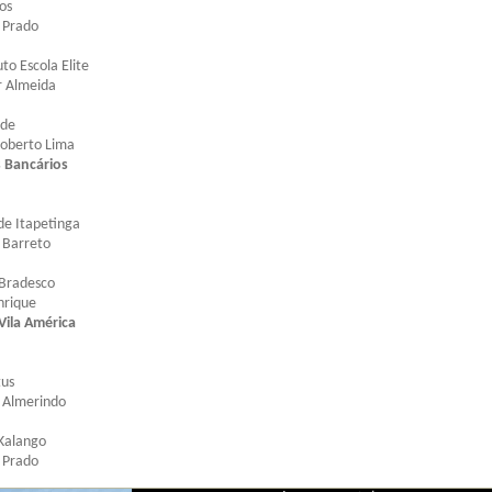
os
 Prado
to Escola Elite
r Almeida
ude
Roberto Lima
 Bancários
de Itapetinga
 Barreto
 Bradesco
nrique
ila América
tus
o Almerindo
 Kalango
 Prado