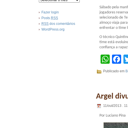
Sábado pela manhã
jogadores reserv
Fazer login
selecionado de Tei
Posts
RSS
almoço viaja para
RSS
dos comentários
enfrentar o time l
WordPress.org
O técnico Quinti
time está evoluin
confiança a rapaz
Wha
F
Publicado em
B
Argel div
11/out/2013 . 11
Por Luciano Pina