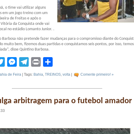
, o time vai utilizar alguns
as em um jogo treino com um
xeira de Freitas e após o
 Vitória da Conquista onde vai
ocal no estádio Lomanto Junior. .
no Barbosa não pretende fazer mudanças para o compromisso diante do Conquist
do muito bem, fizemos duas partidas e conquistamos seis pontos, por isso, temos
iada”, disse Quintino Barbosa.
tsApp
acebook
Twitter
Messenger
Telegram
Print
Compartilhar
ahia de Feira
| Tags:
Bahia
,
TREINOS
,
volta
|
Comente primeiro! »
ulga arbitragem para o futebol amador
:33