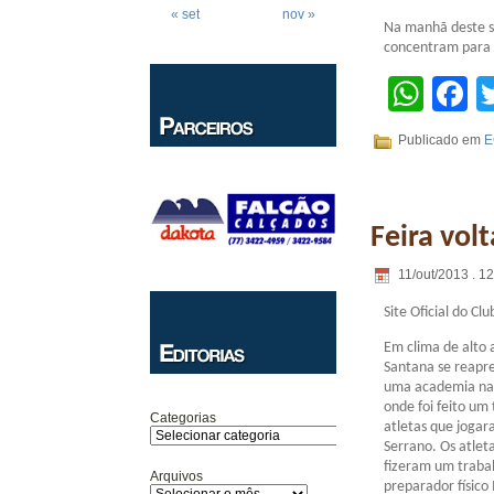
« set
nov »
Na manhã deste sá
concentram para 
Wha
F
Publicado em
E
Feira volt
11/out/2013 . 1
Site Oficial do Clu
Em clima de alto a
Santana se reapr
uma academia na c
onde foi feito um
Categorias
atletas que jogar
Serrano. Os atlet
fizeram um trabal
Arquivos
preparador físico