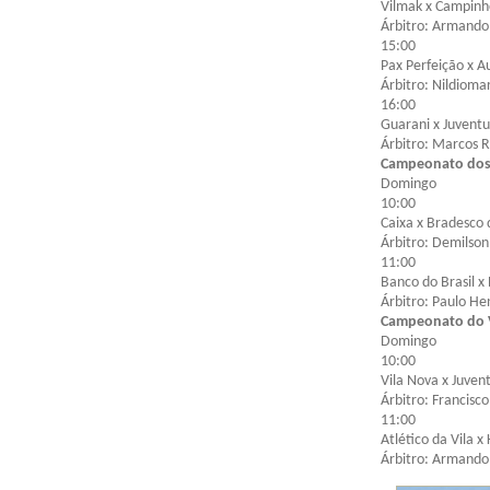
Vilmak x Campinh
Árbitro: Armando
15:00
Pax Perfeição x Au
Árbitro: Nildioma
16:00
Guarani x Juvent
Árbitro: Marcos 
Campeonato dos
Domingo
10:00
Caixa x Bradesco 
Árbitro: Demilson
11:00
Banco do Brasil x
Árbitro: Paulo He
Campeonato do V
Domingo
10:00
Vila Nova x Juven
Árbitro: Francisc
11:00
Atlético da Vila x
Árbitro: Armando