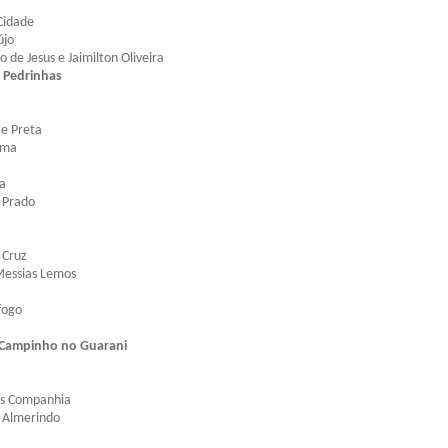
Cidade
újo
io de Jesus e Jaimilton Oliveira
 Pedrinhas
te Preta
ima
ga
 Prado
 Cruz
Messias Lemos
fogo
Campinho no Guarani
ãos Companhia
o Almerindo