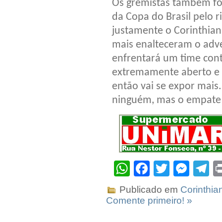
Os gremistas também f
da Copa do Brasil pelo 
justamente o Corinthians
mais enalteceram o adv
enfrentará um time con
extremamente aberto e i
então vai se expor mais
ninguém, mas o empate c
WhatsApp
Facebook
Twitter
Mes
T
Publicado em
Corinthia
Comente primeiro! »