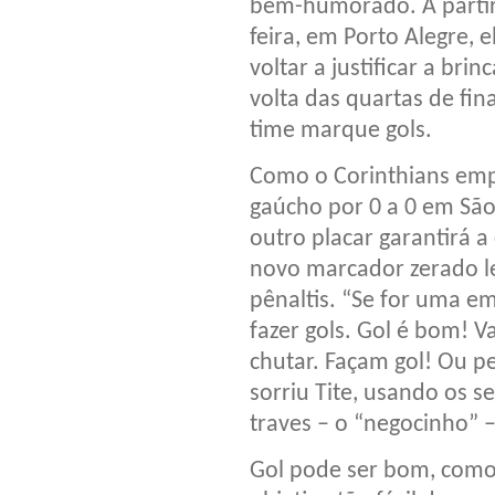
bem-humorado. A partir 
feira, em Porto Alegre,
voltar a justificar a bri
volta das quartas de fin
time marque gols.
Como o Corinthians emp
gaúcho por 0 a 0 em São
outro placar garantirá a 
novo marcador zerado le
pênaltis. “Se for uma e
fazer gols. Gol é bom! 
chutar. Façam gol! Ou p
sorriu Tite, usando os 
traves – o “negocinho” –
Gol pode ser bom, como 