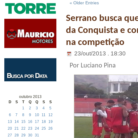
« Older Entries
Serrano busca que
da Conquista e con
na competição
23/out/2013 . 18:30
Por Luciano Pina
outubro 2013
D
S
T
Q
Q
S
S
1
2
3
4
5
6
7
8
9
10
11
12
13
14
15
16
17
18
19
20
21
22
23
24
25
26
27
28
29
30
31