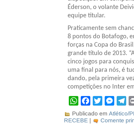
Éderson, o volante Deiv
equipe titular.
Praticamente sem chance
8 pontos do Botafogo, em
forças na Copa do Brasi
grande título de 2013. “
cinco jogos para conquis
uma final para nós, é tu
dando, pela primeira ve
competições no Inter e
WhatsApp
Facebook
Twitter
Mes
T
Publicado em
Atlético/
RECEBE
|
Comente prim