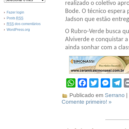
realizado o coletivo apr
Bode. O técnico espera 
Fazer login
Posts
RSS
Jadson que estão entre
RSS
dos comentários
WordPress.org
O Rubro-Verde busca que
Alviverde e conquistar a
ainda sonhar com a class
WhatsApp
Facebook
Twitter
Mes
T
Publicado em
Serrano
|
Comente primeiro! »