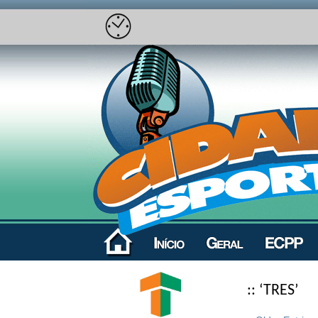
:: ‘TRES’