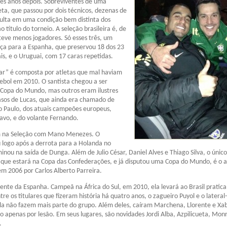
ês anos depois. Sobreviventes de uma
a, que passou por dois técnicos, dezenas de
sulta em uma condição bem distinta dos
o título do torneio. A seleção brasileira é, de
eve menos jogadores. Só esses três, um
ça para a Espanha, que preservou 18 dos 23
, e o Uruguai, com 17 caras repetidas.
r” é composta por atletas que mal haviam
tebol em 2010. O santista chegou a ser
 Copa do Mundo, mas outros eram ilustres
asos de Lucas, que ainda era chamado de
o Paulo, dos atuais campeões europeus,
avo, e do volante Fernando.
m na Seleção com Mano Menezes. O
 logo após a derrota para a Holanda no
inou na saída de Dunga. Além de Julio César, Daniel Alves e Thiago Silva, o único
o que estará na Copa das Confederações, e já disputou uma Copa do Mundo, é o 
m 2006 por Carlos Alberto Parreira.
ente da Espanha. Campeã na África do Sul, em 2010, ela levará ao Brasil prati
e os titulares que fizeram história há quatro anos, o zagueiro Puyol e o lateral-
la não fazem mais parte do grupo. Além deles, caíram Marchena, Llorente e Xab
mo apenas por lesão. Em seus lugares, são novidades Jordi Alba, Azpilicueta, Monr
.