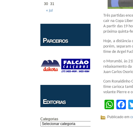
30
31
« jul
Três partidas ence
cair na Copa Liber
A partir das 19 h
próxima quinta-fe
Hoje, a distância 
porém, separam os
time de Argel Fuc
o Morumbi, às 21h
rebaixamento da S
Juan Carlos Osori
Com Ronaldinho G
time carioca tamb
volante Pierre e 
Wha
F
Publicado em
c
Categorias