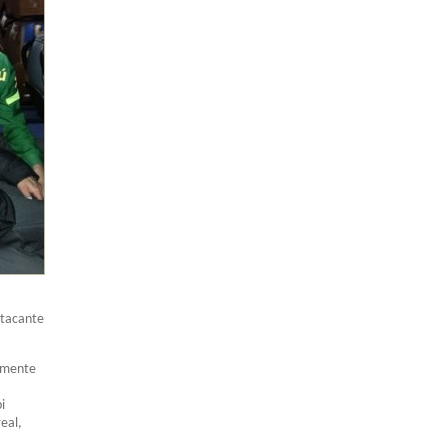
atacante
camente
i
eal,