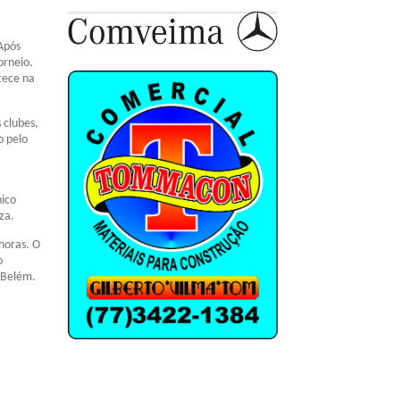
 Após
orneio.
tece na
 clubes,
o pelo
nico
za.
horas. O
o
m Belém.