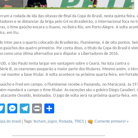
rram a rodada de ida das oitavas-de-final da Copa do Brasil, nesta quinta-feira.
tadores e se distanciar da briga pelo G4 no Brasileirão, o Internacional foca no t
oras, o time gaúcho encara o Ituano, no Beira Rio, em Porto Alegre. A volta acon
ira, em Itu.
do Inter para o quarto colocado do Brasileirão, Fluminense, é de oito pontos. Seis
 gaúchos dos quatro primeiros. Por conta disso, o título da Copa do Brasil é vist
ks como uma ótima alternativa para disputar a Libertadores de 2016.
30, o São Paulo tenta largar em vantagem sobre o Ceará. Na luta contra o
érie B, os cearenses pouparão a maior parte dos titulares. Mesmo assim, o téc
o vai manter a base titular. A volta acontece na próxima quarta-feira, em Fortale
aúcho e Fred em campo, o Fluminense recebe o Paysandu, no Maracanã, às 19 
ém mandará a campo o time titular. As exceções são o goleiro Diego Cavalieri, 
o atacante Osvaldo, lesionados. O jogo de volta será na próxima quarta-feira, e
tsApp
acebook
Twitter
Messenger
Telegram
Print
Compartilhar
opa do brasil
| Tags:
fecham
,
jogos
,
Rodada
,
TRES
|
Comente primeiro! »