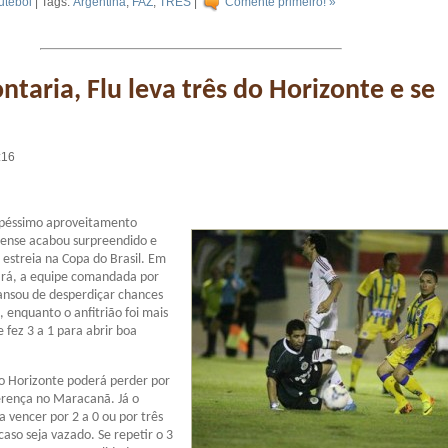
utebol
| Tags:
Argentina
,
FAZ
,
TRES
|
Comente primeiro! »
ntaria, Flu leva três do Horizonte e se
:16
péssimo aproveitamento
nense acabou surpreendido e
estreia na Copa do Brasil. Em
ará, a equipe comandada por
nsou de desperdiçar chances
, enquanto o anfitrião foi mais
e fez 3 a 1 para abrir boa
o Horizonte poderá perder por
erença no Maracanã. Já o
a vencer por 2 a 0 ou por três
caso seja vazado. Se repetir o 3