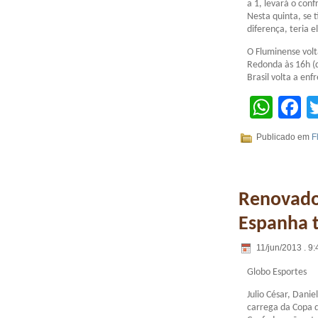
a 1, levará o con
Nesta quinta, se t
diferença, teria e
O Fluminense volt
Redonda às 16h (d
Brasil volta a en
Wha
F
Publicado em
F
Renovado,
Espanha 
11/jun/2013 . 9:
Globo Esportes
Julio César, Daniel
carrega da Copa 