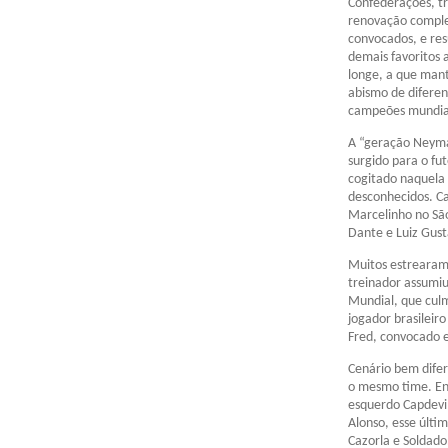
Confederações, tr
renovação complet
convocados, e re
demais favoritos a
longe, a que mant
abismo de diferen
campeões mundiais
A “geração Neyma
surgido para o fu
cogitado naquela
desconhecidos. C
Marcelinho no Sã
Dante e Luiz Gust
Muitos estreara
treinador assumiu
Mundial, que culm
jogador brasileir
Fred, convocado e
Cenário bem difer
o mesmo time. Entr
esquerdo Capdevi
Alonso, esse últi
Cazorla e Soldado