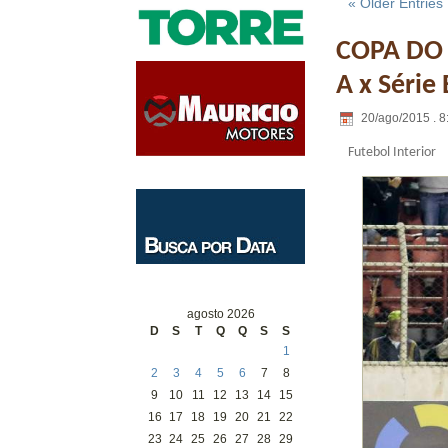
« Older Entries
COPA DO B
A x Série
20/ago/2015 . 8
Futebol Interior
agosto 2026
D
S
T
Q
Q
S
S
1
2
3
4
5
6
7
8
9
10
11
12
13
14
15
16
17
18
19
20
21
22
23
24
25
26
27
28
29