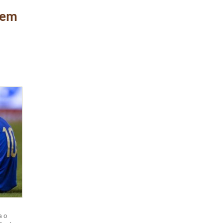
 em
a o