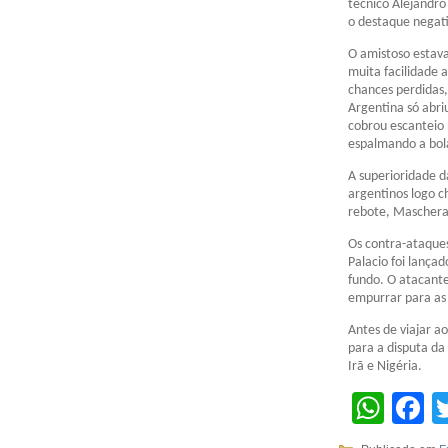
técnico Alejandro
o destaque negati
O amistoso estav
muita facilidade 
chances perdidas,
Argentina só abri
cobrou escanteio 
espalmando a bol
A superioridade d
argentinos logo c
rebote, Maschera
Os contra-ataques
Palacio foi lança
fundo. O atacante
empurrar para as
Antes de viajar a
para a disputa da
Irã e Nigéria.
Wha
F