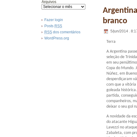
Arquivos
Argentina
branco
Fazer login
Posts
RSS
5/jun/2014 . 8:1
RSS
dos comentários
WordPress.org
Terra
A Argentina pass
seleção de Trinid
em seu penúltimo
Copa do Mundo. 
Núñez, em Buenos
desperdiçaram vá
com que a vitória
goleada histórica
partida, consegui
companheiros, ma
deixar o seu gol n
A novidade da esc
do atacante Higua
Lavezzi no ataque
Zabaleta, com pr