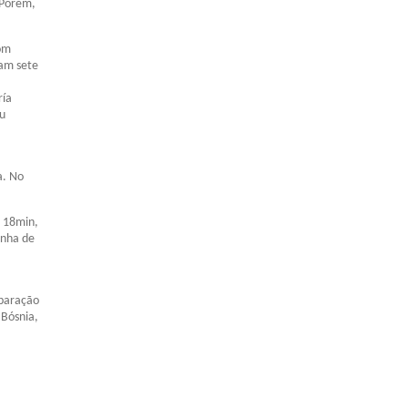
 Porém,
com
ram sete
ría
ou
a. No
s 18min,
inha de
eparação
 Bósnia,