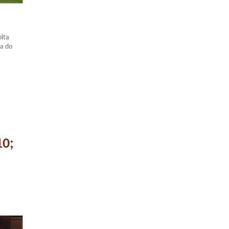
olta
pa do
10;