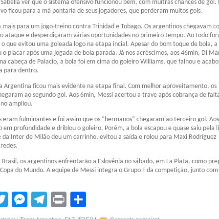
 Sabella ver que o sistema ofensivo funcionou bem, com muitras chances de gol.
vo ficou para a má pontaria de seus jogadores, que perderam muitos gols.
a mais para um jogo-treino contra Trinidad e Tobago. Os argentinos chegavam 
ao ataque e desperdiçaram várias oportunidades no primeiro tempo. Ao todo fo
 o que evitou uma goleada logo na etapa incial. Apesar do bom toque de bola, a
u o placar após uma jogada de bola parada. Já nos acréscimos, aos 46min, Di Ma
na cabeça de Palacio, a bola foi em cima do goleiro Williams, que falhou e acab
a para dentro.
a Argentina ficou mais evidente na etapa final. Com melhor aproveitamento, os
hegaram ao segundo gol. Aos 6min, Messi acertou a trave após cobrança de falt
no ampliou.
 eram fulminantes e foi assim que os “hermanos” chegaram ao terceiro gol. Ao
do em profundidade e driblou o goleiro. Porém, a bola escapou e quase saiu pela l
 da Inter de Milão deu um carrinho, evitou a saída e rolou para Maxi Rodríguez
 redes.
o Brasil, os argentinos enfrentarão a Eslovênia no sábado, em La Plata, como pr
 Copa do Mundo. A equipe de Messi integra o Grupo F da competição, junto com
tsApp
acebook
Twitter
Messenger
Telegram
Print
Compartilhar