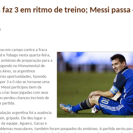
 faz 3 em ritmo de treino; Messi passa
7
eou em campo contra a fraca
ad e Tobago nesta quarta-feira,
 amistoso de preparação para a
Jogando no Monumental de
 Aires, os argentinos
rias oportunidades, fazendo
 por 3 a 0 não se tornasse uma
. Messi participou bem da
u criar boas jogadas com seus
s perdeu chances incríveis de
a partida.
alação argentina foi a ausência
ín, gripado. Ele deu lugar a
 da equipe. Aguero, Garay e
oblemas musculares, também foram poupados do amistoso. A partida serviu par