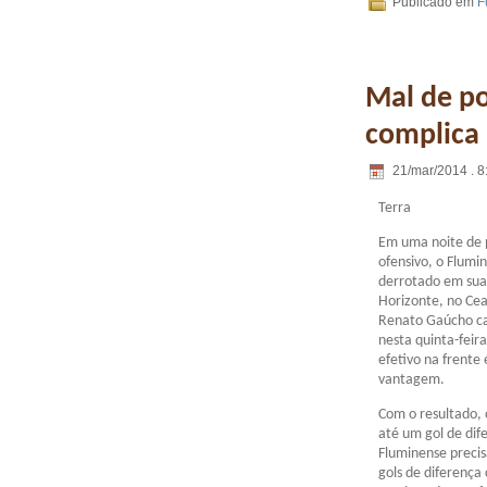
Publicado em
F
Mal de po
complica
21/mar/2014 . 8
Terra
Em uma noite de 
ofensivo, o Flumi
derrotado em sua 
Horizonte, no Ce
Renato Gaúcho ca
nesta quinta-feira
efetivo na frente 
vantagem.
Com o resultado, 
até um gol de dif
Fluminense precis
gols de diferença 