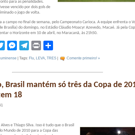
fronto para as penalidades.
ivesse vencido por dois gols de
liminado o jogo de volta.
a a campo no final de semana, pelo Campeonato Carioca. A equipe enfrenta o V
e Brasília) do domingo, no Estádio Cláudio Moacyr Azevedo, Macaé. Já pela Co
frentar o Horizonte em 10 de abril, no Maracanã, às 21h50.
tsApp
acebook
Twitter
Messenger
Telegram
Print
Compartilhar
luminense
| Tags:
Flu
,
LEVA
,
TRES
|
Comente primeiro! »
 Brasil mantém só três da Copa de 20
tem 18
41
 Alves e Thiago Silva. Isso é tudo que o Brasil
do Mundo de 2010 para a Copa das